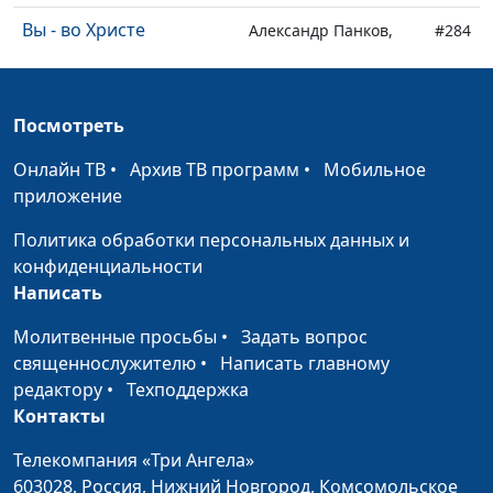
Вы - во Христе
Александр Панков,
#284
священнослужитель
Сон царя
Руслан Фазлеев,
#283
Посмотреть
священнослужитель
Онлайн ТВ
•
Архив ТВ программ
•
Мобильное
Четверо подростков и
Руслан Фазлеев,
#282
приложение
Вавилон
священнослужитель
Политика обработки персональных данных и
Противостояние
Руслан Фазлеев,
#281
конфиденциальности
Иерусалима и Вавилона
священнослужитель
Написать
Неотвеченнные
Руслан Фазлеев,
#280
Молитвенные просьбы
•
Задать вопрос
молитвы
священнослужитель
священнослужителю
•
Написать главному
Перед выбором
редактору
•
Техподдержка
Руслан Фазлеев,
#279
Контакты
священнослужитель
Слово Господа к Илии
Телекомпания «Три Ангела»
Руслан Фазлеев,
#278
603028,
Россия, Нижний Новгород,
Комсомольское
священнослужитель