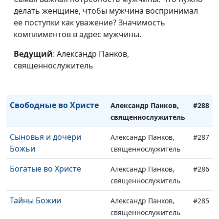
Дух премудрости
делать женщине, чтобы мужчина воспринимал
Александр Панков,
#291
ее поступки как уважение? Значимость
священнослужитель
комплиментов в адрес мужчины.
Вера, действующая
Александр Панков,
#290
любовью
Ведущий
: Александр Панков,
священнослужитель
священнослужитель
Тайна единства
Александр Панков,
#289
священнослужитель
Свободные во Христе
Александр Панков,
#288
священнослужитель
Сыновья и дочери
Александр Панков,
#287
Божьи
священнослужитель
Богатые во Христе
Александр Панков,
#286
священнослужитель
Тайны Божии
Александр Панков,
#285
священнослужитель