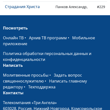
Страдания Христа
Панков Александр,
#229
священнослужитель
Утешитель в скорби
Панков Александр,
#228
Посмотреть
священнослужитель
Онлайн ТВ
•
Архив ТВ программ
•
Мобильное
Дело Господа
Панков Александр,
#227
приложение
священнослужитель
Политика обработки персональных данных и
Победа над смертью
Панков Александр,
#226
конфиденциальности
(вторая часть)
священнослужитель
Написать
Победа над смертью
Панков Александр,
#225
Молитвенные просьбы
•
Задать вопрос
(первая часть)
священнослужитель
священнослужителю
•
Написать главному
Живой Христос (вторая
редактору
•
Техподдержка
Панков Александр,
#224
часть)
Контакты
священнослужитель
Живой Христос (первая
Телекомпания «Три Ангела»
Панков Александр,
#223
часть)
603028,
Россия, Нижний Новгород,
Комсомольское
священнослужитель