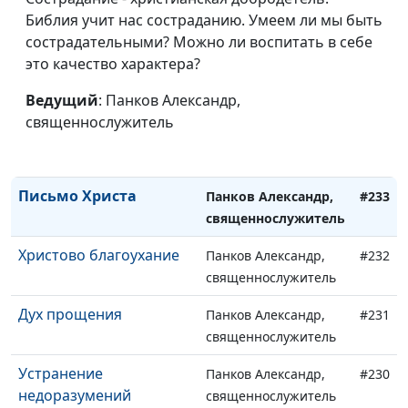
Божья Сила
Библия учит нас состраданию. Умеем ли мы быть
Панков Александр,
#236
сострадательными? Можно ли воспитать в себе
священнослужитель
это качество характера?
Ничего, кроме истины
Панков Александр,
#235
Ведущий
: Панков Александр,
священнослужитель
священнослужитель
Покрывало неверия
Панков Александр,
#234
священнослужитель
Письмо Христа
Панков Александр,
#233
священнослужитель
Христово благоухание
Панков Александр,
#232
священнослужитель
Дух прощения
Панков Александр,
#231
священнослужитель
Устранение
Панков Александр,
#230
недоразумений
священнослужитель