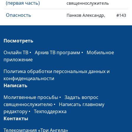
(первая часть)
священнослужитель
Опасность
Панков Александр,
#143
вседозволенности
священнослужитель
Крещение во Христе
Панков Александр,
#142
Посмотреть
священнослужитель
Онлайн ТВ
•
Архив ТВ программ
•
Мобильное
Царство греха и
Панков Александр,
#141
приложение
царство благодати
священнослужитель
Политика обработки персональных данных и
Адам - прообраз Христа
Панков Александр,
#140
конфиденциальности
(третья часть)
священнослужитель
Написать
Адам - прообраз Христа
Панков Александр,
#139
Молитвенные просьбы
•
Задать вопрос
(вторая часть)
священнослужитель
священнослужителю
•
Написать главному
Адам - прообраз Христа
редактору
•
Техподдержка
Панков Александр,
#138
(первая часть)
Контакты
священнослужитель
Безусловная любовь
Телекомпания «Три Ангела»
Панков Александр,
#137