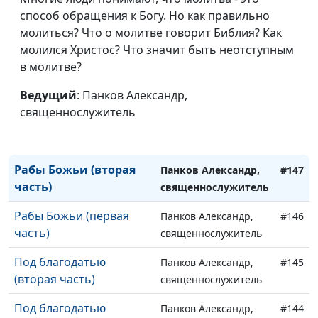
Чрезвычайная
способ обращения к Богу. Но как правильно
Панков Александр,
#150
греховность (первая
молиться? Что о молитве говорит Библия? Как
священнослужитель
часть)
молился Христос? Что значит быть неотступным
в молитве?
Мы уже не под законом
Панков Александр,
#149
(вторая часть)
Ведущий
: Панков Александр,
священнослужитель
священнослужитель
Мы уже не под законом
Панков Александр,
#148
(первая часть)
священнослужитель
Рабы Божьи (вторая
Панков Александр,
#147
часть)
священнослужитель
Рабы Божьи (первая
Панков Александр,
#146
часть)
священнослужитель
Под благодатью
Панков Александр,
#145
(вторая часть)
священнослужитель
Под благодатью
Панков Александр,
#144