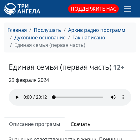
христиане
священнослужитель
ПОДДЕРЖИТЕ НАС
Ум Христов
Панков Александр,
#193
священнослужитель
Главная
Послушать
Архив радио программ
Учитель от Бога
Духовное основание
Так написано
Панков Александр,
#192
Единая семья (первая часть)
священнослужитель
Богатство Христа
Панков Александр,
#191
Единая семья (первая часть)
священнослужитель
12+
Мудрость Божья
Панков Александр,
#190
29 февраля 2024
священнослужитель
Божьи орудия
Панков Александр,
#189
священнослужитель
Кризис в Коринфе
Панков Александр,
#188
Описание програмы
Скачать
(третья часть)
священнослужитель
Кризис в Коринфе
Значение ответственности в жизни. Причины
Панков Александр,
#187