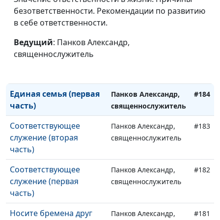
(вторая часть)
безответственности. Рекомендации по развитию
священнослужитель
в себе ответственности.
Кризис в Коринфе
Панков Александр,
#186
(первая часть)
Ведущий
: Панков Александр,
священнослужитель
священнослужитель
Единая семья (вторая
Панков Александр,
#185
часть)
священнослужитель
Единая семья (первая
Панков Александр,
#184
часть)
священнослужитель
Соответствующее
Панков Александр,
#183
служение (вторая
священнослужитель
часть)
Соответствующее
Панков Александр,
#182
служение (первая
священнослужитель
часть)
Носите бремена друг
Панков Александр,
#181