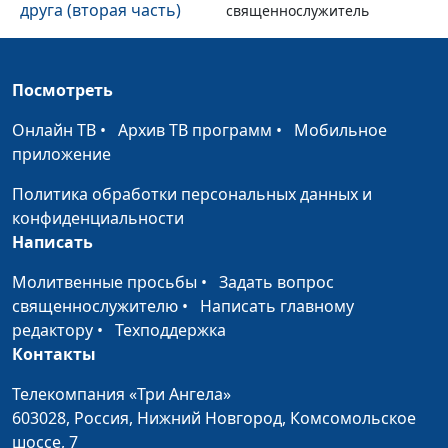
друга (вторая часть)
священнослужитель
Носите бремена друг
Панков Александр,
#180
друга (первая часть)
священнослужитель
Посмотреть
Отношение к
Панков Александр,
#179
Онлайн ТВ
•
Архив ТВ программ
•
Мобильное
немощным в вере
священнослужитель
приложение
(вторая часть)
Политика обработки персональных данных и
Отношение к
Панков Александр,
#178
конфиденциальности
немощным в вере
священнослужитель
Написать
(первая часть)
Молитвенные просьбы
•
Задать вопрос
Не время спать (вторая
Панков Александр,
#177
священнослужителю
•
Написать главному
часть)
священнослужитель
редактору
•
Техподдержка
Контакты
Не время спать (первая
Панков Александр,
#176
часть)
священнослужитель
Телекомпания «Три Ангела»
603028,
Россия, Нижний Новгород,
Комсомольское
Законопослушные
Панков Александр,
#175
шоссе, 7