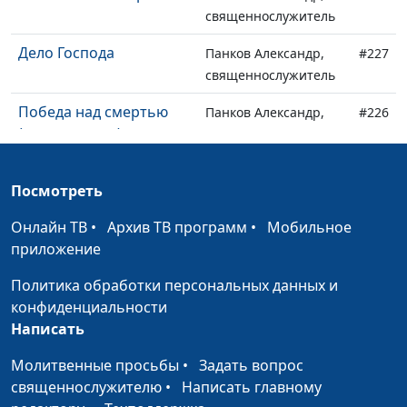
священнослужитель
Дело Господа
Панков Александр,
#227
священнослужитель
Победа над смертью
Панков Александр,
#226
(вторая часть)
священнослужитель
Победа над смертью
Панков Александр,
#225
Посмотреть
(первая часть)
священнослужитель
Онлайн ТВ
•
Архив ТВ программ
•
Мобильное
Живой Христос (вторая
Панков Александр,
#224
приложение
часть)
священнослужитель
Политика обработки персональных данных и
Живой Христос (первая
Панков Александр,
#223
конфиденциальности
часть)
священнослужитель
Написать
Сущность
Панков Александр,
#222
Молитвенные просьбы
•
Задать вопрос
Евангельской вести
священнослужитель
священнослужителю
•
Написать главному