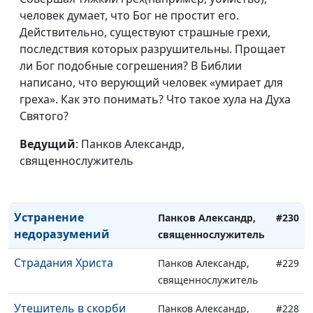
священнослужитель
человек думает, что Бог не простит его.
Действительно, существуют страшные грехи,
Покрывало неверия
Панков Александр,
#234
последствия которых разрушительны. Прощает
священнослужитель
ли Бог подобные согрешения? В Библии
Письмо Христа
написано, что верующий человек «умирает для
Панков Александр,
#233
греха». Как это понимать? Что такое хула на Духа
священнослужитель
Святого?
Христово благоухание
Панков Александр,
#232
Ведущий
: Панков Александр,
священнослужитель
священнослужитель
Дух прощения
Панков Александр,
#231
священнослужитель
Устранение
Панков Александр,
#230
недоразумений
священнослужитель
Страдания Христа
Панков Александр,
#229
священнослужитель
Утешитель в скорби
Панков Александр,
#228