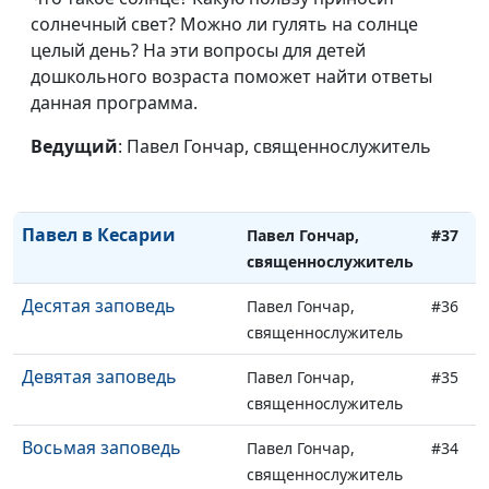
Божий дар счастья
солнечный свет? Можно ли гулять на солнце
Павел Гончар,
#40
целый день? На эти вопросы для детей
священнослужитель
дошкольного возраста поможет найти ответы
Посредническая
Павел Гончар,
#39
данная программа.
молитва
священнослужитель
Ведущий
: Павел Гончар, священнослужитель
Секрет духовной силы
Павел Гончар,
#38
священнослужитель
Павел в Кесарии
Павел Гончар,
#37
священнослужитель
Десятая заповедь
Павел Гончар,
#36
священнослужитель
Девятая заповедь
Павел Гончар,
#35
священнослужитель
Восьмая заповедь
Павел Гончар,
#34
священнослужитель