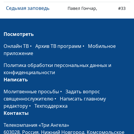
Седьмая заповедь
Павел Гончар,
#33
священнослужитель
Шестая заповедь
Павел Гончар,
#32
Посмотреть
священнослужитель
Онлайн ТВ
•
Архив ТВ программ
•
Мобильное
Пятая заповедь
Павел Гончар,
#31
приложение
священнослужитель
Политика обработки персональных данных и
Четвертая заповедь
Павел Гончар,
#30
конфиденциальности
священнослужитель
Написать
Третья заповедь
Павел Гончар,
#29
Молитвенные просьбы
•
Задать вопрос
священнослужитель
священнослужителю
•
Написать главному
Вторая заповедь
редактору
•
Техподдержка
Павел Гончар,
#28
Контакты
священнослужитель
Первая заповедь
Телекомпания «Три Ангела»
Павел Гончар,
#27
603028,
Россия, Нижний Новгород,
Комсомольское
священнослужитель