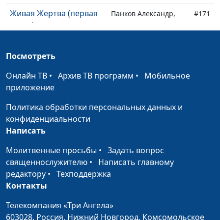
Живая Жертва (первая
Панков Александр,
#171
часть)
священнослужитель
Бог исполняет свои
Панков Александр,
#170
Посмотреть
обещания (вторая
священнослужитель
часть)
Онлайн ТВ
•
Архив ТВ программ
•
Мобильное
приложение
Бог исполняет свои
Панков Александр,
#169
обещания (первая
священнослужитель
Политика обработки персональных данных и
часть)
конфиденциальности
Написать
Трагедия Еврейского
Панков Александр,
#168
народа (вторая часть)
священнослужитель
Молитвенные просьбы
•
Задать вопрос
священнослужителю
•
Написать главному
Трагедия Еврейского
Панков Александр,
#167
редактору
•
Техподдержка
народа (первая часть)
священнослужитель
Контакты
Истинный Израиль
Панков Александр,
#166
Телекомпания «Три Ангела»
(пятая часть)
священнослужитель
603028,
Россия, Нижний Новгород,
Комсомольское