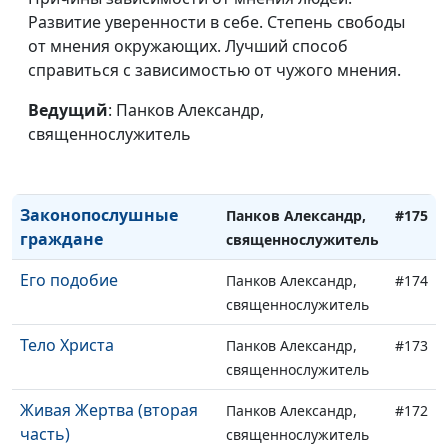
немощным в вере
Развитие уверенности в себе. Степень свободы
священнослужитель
(первая часть)
от мнения окружающих. Лучший способ
справиться с зависимостью от чужого мнения.
Не время спать (вторая
Панков Александр,
#177
часть)
Ведущий
: Панков Александр,
священнослужитель
священнослужитель
Не время спать (первая
Панков Александр,
#176
часть)
священнослужитель
Законопослушные
Панков Александр,
#175
граждане
священнослужитель
Его подобие
Панков Александр,
#174
священнослужитель
Тело Христа
Панков Александр,
#173
священнослужитель
Живая Жертва (вторая
Панков Александр,
#172
часть)
священнослужитель