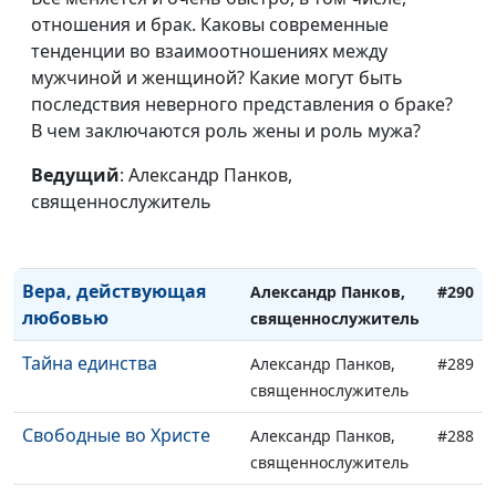
(первая часть)
священнослужитель
отношения и брак. Каковы современные
Безусловное Евангелие
тенденции во взаимоотношениях между
Александр Панков,
#293
мужчиной и женщиной? Какие могут быть
священнослужитель
последствия неверного представления о браке?
Мертвые по
Александр Панков,
#292
В чем заключаются роль жены и роль мужа?
преступлениям и
священнослужитель
грехам
Ведущий
: Александр Панков,
священнослужитель
Дух премудрости
Александр Панков,
#291
священнослужитель
Вера, действующая
Александр Панков,
#290
любовью
священнослужитель
Тайна единства
Александр Панков,
#289
священнослужитель
Свободные во Христе
Александр Панков,
#288
священнослужитель