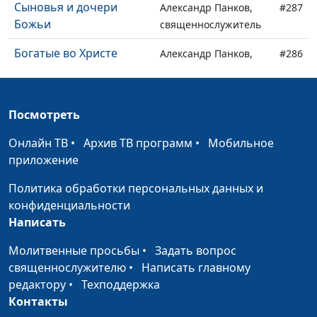
Сыновья и дочери
Александр Панков,
#287
Божьи
священнослужитель
Богатые во Христе
Александр Панков,
#286
священнослужитель
Тайны Божии
Александр Панков,
#285
Посмотреть
священнослужитель
Онлайн ТВ
•
Архив ТВ программ
•
Мобильное
Вы - во Христе
Александр Панков,
#284
приложение
священнослужитель
Политика обработки персональных данных и
Сон царя
Руслан Фазлеев,
#283
конфиденциальности
священнослужитель
Написать
Четверо подростков и
Руслан Фазлеев,
#282
Молитвенные просьбы
•
Задать вопрос
Вавилон
священнослужитель
священнослужителю
•
Написать главному
Противостояние
редактору
•
Техподдержка
Руслан Фазлеев,
#281
Иерусалима и Вавилона
Контакты
священнослужитель