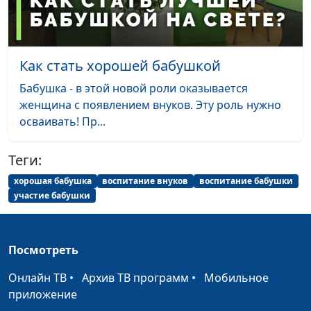
Как управлять своим
Анна Ронжина, Юлия
#21
временем?
Ягненкова, экономист,
специалист по
финансовому
Как стать хорошей бабушкой
менеджменту
Бабушка - в этой новой роли оказывается
Можно ли спастись
Юлия Синицына,
#20
женщина с появлением внуков. Эту роль нужно
посещением церкви?
Сергей Давидоглу,
осваивать! Пр...
библеист, аспирант
Российского
Теги:
государственного
хорошая бабушка
воспитание внуков
воспитание бабушки
гуманитарного
участие бабушки
университета
Непослушание Богу -
Юлия Синицына,
#19
причины Ионы
Сергей Давидоглу,
Посмотреть
библеист, аспирант
Онлайн ТВ
•
Архив ТВ программ
•
Мобильное
Российского
приложение
государственного