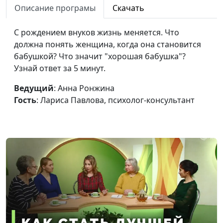
Описание програмы
Скачать
консультант
Отношения отцов и
Анна Ронжина, Мария
#25
С рождением внуков жизнь меняется. Что
дочерей
Вачева, психолог-
должна понять женщина, когда она становится
консультант
бабушкой? Что значит "хорошая бабушка"?
Узнай ответ за 5 минут.
Чего боится
Анна Ронжина, Мария
#24
женщина?
Вачева, психолог-
Ведущий
: Анна Ронжина
консультант
Гость
: Лариса Павлова, психолог-консультант
Отношения мамы и
Анна Ронжина, Мария
#23
сына
Вачева, психолог-
консультант
Управление личными
Анна Ронжина, Юлия
#22
финансами
Ягненкова, экономист,
специалист по
финансовому
менеджменту