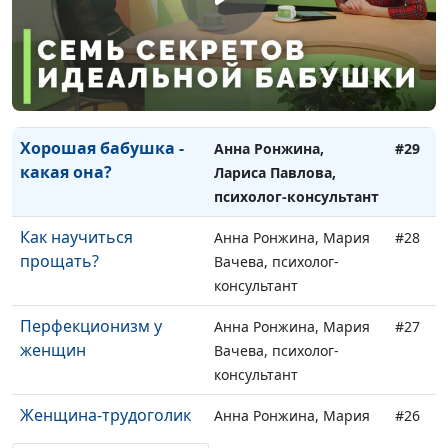
священнослужитель
Теща и свекровь: как
Анна Ронжина, Лариса
#30
стать любимой?
Павлова, психолог-
консультант
Хорошая бабушка -
Анна Ронжина,
#29
какая она?
Лариса Павлова,
психолог-консультант
Как научиться
Анна Ронжина, Мария
#28
прощать?
Вачева, психолог-
консультант
Перфекционизм у
Анна Ронжина, Мария
#27
женщин
Вачева, психолог-
консультант
Женщина-трудоголик
Анна Ронжина, Мария
#26
Вачева, психолог-