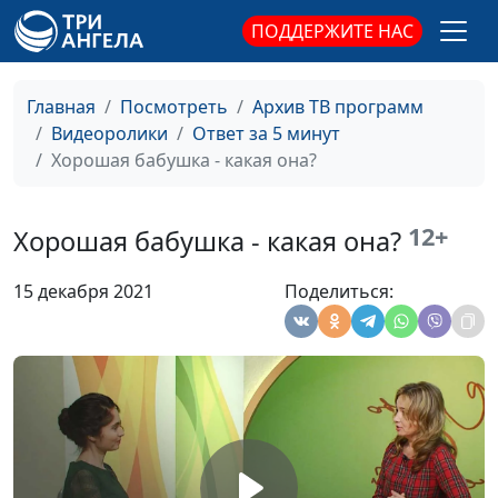
священнослужитель
ПОДДЕРЖИТЕ НАС
Непростительный
Юлия Синицына,
#35
грех и терпение Бога
Геннадий Новиков,
Главная
Посмотреть
Архив ТВ программ
священнослужитель
Видеоролики
Ответ за 5 минут
Хорошая бабушка - какая она?
Второй шанс от Бога
Юлия Синицына,
#34
Геннадий Новиков,
священнослужитель
12+
Хорошая бабушка - какая она?
Когда Бог спасает?
Юлия Синицына,
#33
15 декабря 2021
Поделиться:
Геннадий Новиков,
священнослужитель
Будущее нашей
Юлия Синицына,
#32
планеты
Геннадий Новиков,
священнослужитель
Верность принципам
Юлия Синицына,
#31
Геннадий Новиков,