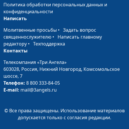
гуманитарного
Политика обработки персональных данных и
университета
конфиденциальности
Написать
Кто такие ангелы в
Юлия Синицына,
#18
Библии?
Сергей Давидоглу,
Молитвенные просьбы
•
Задать вопрос
библеист, аспирант
священнослужителю
•
Написать главному
Российского
редактору
•
Техподдержка
государственного
Контакты
гуманитарного
Телекомпания «Три Ангела»
университета
603028,
Россия, Нижний Новгород,
Комсомольское
Семья по-библейски
Юлия Синицына,
#16
шоссе, 7
Сергей Давидоглу,
Телефон:
8 800 333-84-05
библеист, аспирант
E-mail:
mail@3angels.ru
Российского
государственного
гуманитарного
© Все права защищены. Использование материалов
университета
допускается только с согласия редакции.
Деструктивное
Анна Богатская, Нелли
#15