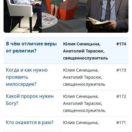
жизнь?
священнослужитель
Как почувствовать
Юлия Синицына,
#175
Божье присутствие в
Анатолий Тарасюк,
своей жизни?
священнослужитель
В чём отличие веры
Юлия Синицына,
#174
от религии?
Анатолий Тарасюк,
священнослужитель
Когда и как нужно
Юлия Синицына,
#173
проявить
Анатолий Тарасюк,
милосердие?
священнослужитель
Какой пророк нужен
Юлия Синицына,
#172
Богу?
Анатолий Тарасюк,
священнослужитель
Кто окажется в раю?
Юлия Синицына,
#171
Анатолий Тарасюк,