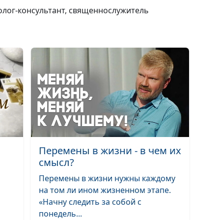
холог-консультант, священнослужитель
Являться, а не
казаться
Цель жизни: и
достигаем, рад
Перемены в жизни - в чем их
смысл?
Перемены в жизни нужны каждому
на том ли ином жизненном этапе.
«Начну следить за собой с
понедель...