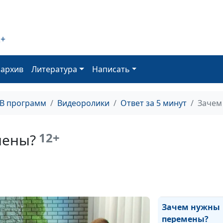
Физические
2+
наказания дете
последствия
оархив
Литература
Написать
Как отказывать
ребенку?
ТВ программ
Видеоролики
Ответ за 5 минут
Зачем
Мама в ресурс
12+
мены?
Ребенок и ожи
родителей: точ
соприкосновен
Зачем нужны
перемены?