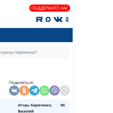
педагог
ПОДДЕРЖИТЕ НАС
Анна Богатская,
#10
й:
Нелли Пашинян,
педагог
Анна Богатская,
#9
Нелли Пашинян,
педагог
 нужны перемены?
е
Анна Богатская,
#8
Нелли Пашинян,
педагог
дания
Поделиться:
Анна Богатская,
#7
ки
Нелли Пашинян,
ия
педагог
Игорь Кириченко,
#6
Василий