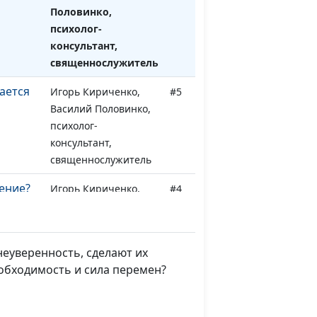
Половинко,
психолог-
консультант,
священнослужитель
ается
Игорь Кириченко,
#5
Василий Половинко,
психолог-
консультант,
священнослужитель
ение?
Игорь Кириченко,
#4
Василий Половинко,
психолог-
консультант,
неуверенность, сделают их
священнослужитель
еобходимость и сила перемен?
Игорь Кириченко,
#3
Василий Половинко,