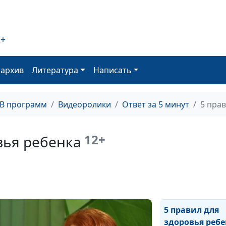
Зачем мне псих
если я верю в Б
2+
оархив
Литература
Написать
Что приводит к
нарушению оса
ребёнка?
ТВ программ
Видеоролики
Ответ за 5 минут
5 пра
Ребёнок заболе
делать?
12+
вья ребенка
Питание ребёнк
лет: ошибки
родителей
5 правил для
здоровья реб