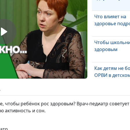
Что влияет на
здоровье подр
Чтобы школьни
здоровым
Как детям не б
ОРВИ в детском
ь
Как сбить высо
температуру у
е, чтобы ребёнок рос здоровым? Врач-педиатр советует
ребенка?
ю активность и сон.
Профилактика
коронавируса у
иатр