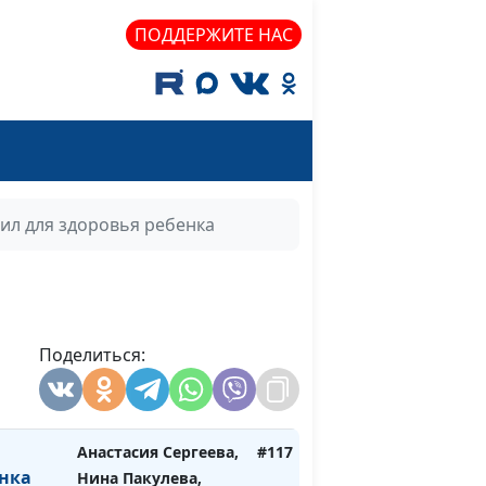
олог,
Дмитрий Булатов,
#121
ПОДДЕРЖИТЕ НАС
ога?
Евгений Кафтанов,
священнослужитель,
психолог-
консультант
Анастасия Сергеева,
#120
нки у
Нина Пакулева,
врач-педиатр
вил для здоровья ребенка
л. Что
Анастасия Сергеева,
#119
Нина Пакулева,
врач-педиатр
а от 0
Поделиться:
Анастасия Сергеева,
#118
Нина Пакулева,
врач-педиатр
Анастасия Сергеева,
#117
енка
Нина Пакулева,