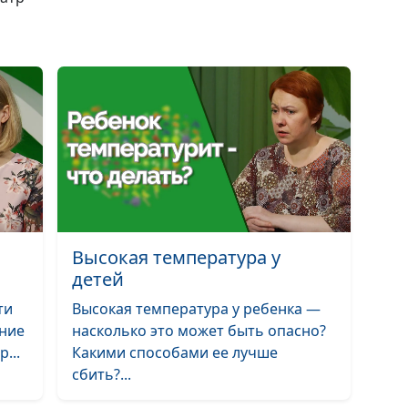
Рвота и диарея
детей
Как родителям
формировать у
ребенка здоро
самооценку?
Как родители м
Высокая температура у
помочь ребенк
детей
иметь друзей?
ти
Высокая температура у ребенка —
Как родителям
ение
насколько это может быть опасно?
формировать у
...
Какими способами ее лучше
ребенка
сбить?...
самостоятельн