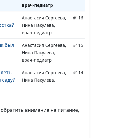
врач-педиатр
Анастасия Сергеева,
#116
остка?
Нина Пакулева,
врач-педиатр
к был
Анастасия Сергеева,
#115
Нина Пакулева,
врач-педиатр
олеть
Анастасия Сергеева,
#114
 саду?
Нина Пакулева,
врач-педиатр
кую
Анастасия Сергеева,
#113
Нина Пакулева,
 обратить внимание на питание,
врач-педиатр
Анастасия Сергеева,
#112
 детей
Нина Пакулева,