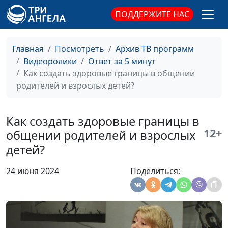
токсичной мамой
психолог
ПОДДЕРЖИТЕ НАС
Как поднять свою
Юлия Синицына,
#310
самооценку
Айгуль Иншакова,
Главная
Посмотреть
Архив ТВ программ
психолог
Видеоролики
Ответ за 5 минут
Что такое самость?
Юлия Синицына,
#309
Как создать здоровые границы в общении
Айгуль Иншакова,
родителей и взрослых детей?
психолог
Что делать с
Юлия Синицына,
#308
Как создать здоровые границы в
негативными
Айгуль Иншакова,
12+
общении родителей и взрослых
установками?
психолог
детей?
Как вернуть жажду
Юлия Синицына,
#307
24 июня 2024
Поделиться:
жизни
Айгуль Иншакова,
психолог
Не хочу отношений.
Юлия Синицына,
#306
Почему так
Айгуль Иншакова,