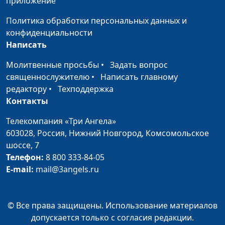
приложение
Брак. Почему мне
Юлия Синицына, Иван
#276
скучно с одним
Соклаков, психолог
Политика обработки персональных данных и
партнёром?
конфиденциальности
Написать
Мастурбация —
Юлия Синицына, Иван
#275
можно или нельзя?
Соклаков, психолог
Молитвенные просьбы
•
Задать вопрос
священнослужителю
•
Написать главному
Как гормоны и
Юлия Синицына, Иван
#274
редактору
•
Техподдержка
нейромедиаторы
Соклаков, психолог
Контакты
влияют на
настроение?
Телекомпания «Три Ангела»
603028,
Россия, Нижний Новгород,
Комсомольское
Можно ли избавиться
Юлия Синицына, Иван
#273
шоссе, 7
от обсессивно-
Соклаков, психолог
Телефон:
8 800 333-84-05
компульсивного
E-mail:
mail@3angels.ru
расстройства?
Как привычки влияют
Юлия Синицына, Иван
#272
© Все права защищены. Использование материалов
на человека?
Соклаков, психолог
допускается только с согласия редакции.