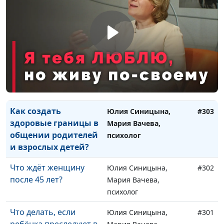
происходит?
психолог
Можем ли мы сделать
Юлия Синицына,
#305
счастливым другого
Айгуль Иншакова,
человека?
психолог
Нужен ли имидж
Юлия Синицына,
#304
христианину?
Айгуль Иншакова,
психолог
Как создать
Юлия Синицына,
#303
здоровые границы в
Мария Вачева,
общении родителей
психолог
и взрослых детей?
Что ждёт женщину
Юлия Синицына,
#302
после 45 лет?
Мария Вачева,
психолог
Что делать, если
Юлия Синицына,
#301
ребёнка преследуют в