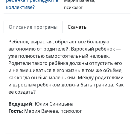
Мария Вачева,
коллективе?
психолог
Как понять, что у
Мария Мараханова,
#300
ребёнка расстройство
Описание програмы
Скачать
Мария Вачева,
пищевого поведения?
психолог
Ребёнок, вырастая, обретает всё большую
Мама и дочь. Как
Мария Мараханова,
#299
автономию от родителей. Взрослый ребёнок —
быть с непростыми
Мария Вачева,
уже полностью самостоятельный человек.
отношениями?
психолог
Родители такого ребёнка должны отпустить его
и не вмешиваться в его жизнь в том же объёме,
Триангуляция — что
Мария Мараханова,
#298
как когда он был маленьким. Между родителями
это?
Мария Вачева,
и взрослым ребёнком должна быть граница. Как
психолог
её создать?
Как помочь ребёнку
Юлия Синицына,
#297
Ведущий
: Юлия Синицына
справиться с ленью?
Ирина Флорьянович,
Гость
: Мария Вачева, психолог
психолог
Должна ли девушка
Юлия Синицына,
#296
хранить себя до
Ирина Флорьянович,