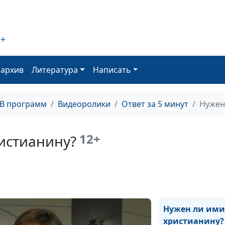
Что делать с
2+
негативными
установками?
оархив
Литература
Написать
Как вернуть жа
жизни
ТВ программ
Видеоролики
Ответ за 5 минут
Нужен
Не хочу отнош
Почему так
12+
истианину?
происходит?
Можем ли мы с
счастливым др
человека?
Нужен ли им
христианину?