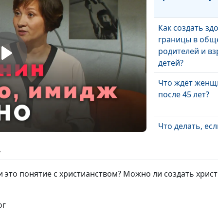
Как создать зд
границы в общ
родителей и вз
детей?
Что ждёт женщ
после 45 лет?
Что делать, есл
ребёнка пресле
коллективе?
ь
Как понять, что
и это понятие с христианством? Можно ли создать хрис
ребёнка расст
пищевого пове
ог
Мама и дочь. К