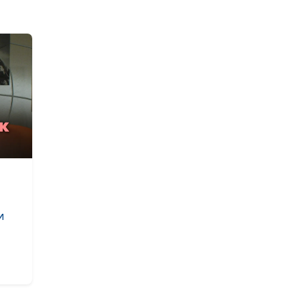
быть с непрос
отношениями?
Триангуляция 
это?
Как помочь ре
справиться с л
Должна ли дев
хранить себя д
брака?
и
Профилактика
эмоционально
выгорания
5 принципов