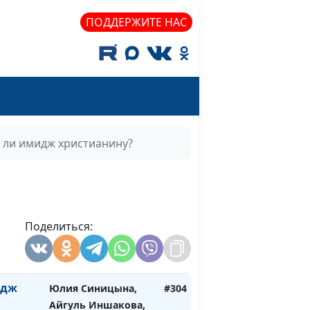
психолог
ПОДДЕРЖИТЕ НАС
Юлия Синицына,
#308
Айгуль Иншакова,
психолог
жду
Юлия Синицына,
#307
Айгуль Иншакова,
психолог
 ли имидж христианину?
ений.
Юлия Синицына,
#306
Айгуль Иншакова,
психолог
делать
Поделиться:
Юлия Синицына,
#305
угого
Айгуль Иншакова,
психолог
идж
Юлия Синицына,
#304
Айгуль Иншакова,