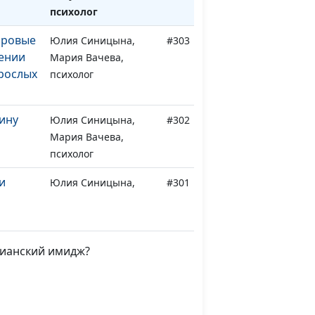
психолог
оровые
Юлия Синицына,
#303
ении
Мария Вачева,
рослых
психолог
ину
Юлия Синицына,
#302
Мария Вачева,
психолог
и
Юлия Синицына,
#301
дуют в
Мария Вачева,
психолог
 у
Мария Мараханова,
#300
тианский имидж?
ройство
Мария Вачева,
дения?
психолог
ак
Мария Мараханова,
#299