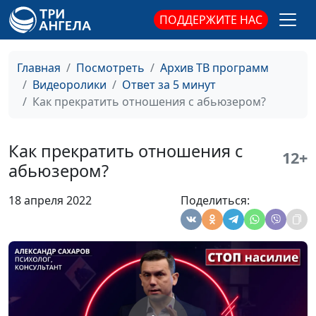
семейным
ПОДДЕРЖИТЕ НАС
взаимоотношениям
Способы
Александр Сахаров,
#62
манипуляции
священнослужитель,
Главная
Посмотреть
Архив ТВ программ
абьюзера
консультант по
Видеоролики
Ответ за 5 минут
семейным
Как прекратить отношения с абьюзером?
взаимоотношениям
Абьюзер преследует
Александр Сахаров,
#61
Как прекратить отношения с
12+
после расставания -
священнослужитель,
абьюзером?
что делать?
консультант по
семейным
18 апреля 2022
Поделиться:
взаимоотношениям
Циклы насилия в
Александр Сахаров,
#60
отношениях с
священнослужитель,
абьюзером
консультант по
семейным
взаимоотношениям