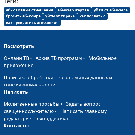
Теги:
какая она?
Павлова, психолог-
консультант
абьюзивные отношения
абьюзер жертва
уйти от абьюзера
бросить абьюзера
уйти от тирана
как порвать с
Как научиться
Анна Ронжина, Мария
#28
как прекратить отношения
прощать?
Вачева, психолог-
консультант
Посмотреть
Перфекционизм у
Анна Ронжина, Мария
#27
женщин
Вачева, психолог-
Онлайн ТВ
•
Архив ТВ программ
•
Мобильное
консультант
приложение
Женщина-трудоголик
Анна Ронжина, Мария
#26
Политика обработки персональных данных и
Вачева, психолог-
конфиденциальности
консультант
Написать
Отношения отцов и
Анна Ронжина, Мария
#25
Молитвенные просьбы
•
Задать вопрос
дочерей
Вачева, психолог-
священнослужителю
•
Написать главному
консультант
редактору
•
Техподдержка
Контакты
Чего боится
Анна Ронжина, Мария
#24