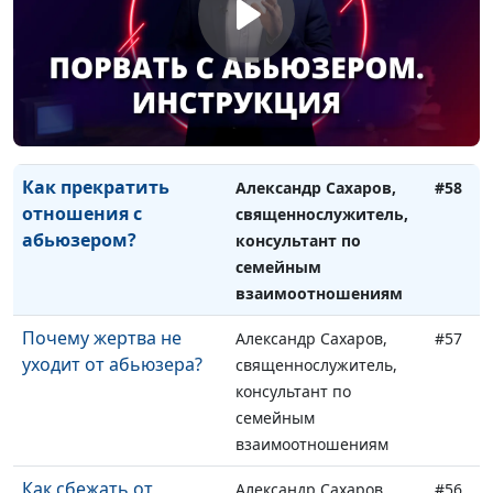
Три этапа отношений
Александр Сахаров,
#59
с абьюзером
священнослужитель,
консультант по
семейным
взаимоотношениям
Как прекратить
Александр Сахаров,
#58
отношения с
священнослужитель,
абьюзером?
консультант по
семейным
взаимоотношениям
Почему жертва не
Александр Сахаров,
#57
уходит от абьюзера?
священнослужитель,
консультант по
семейным
взаимоотношениям
Как сбежать от
Александр Сахаров,
#56