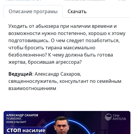
тирана?
священнослужитель,
Описание програмы
Скачать
консультант по
семейным
Уходить от абьюзера при наличии времени и
взаимоотношениям
возможности нужно постепенно, хорошо к этому
Пять признаков
подготовившись. О чем следует позаботиться,
Александр Сахаров,
#55
абьюза
чтобы бросить тирана максимально
священнослужитель,
безболезненно? К чему должна быть готова
консультант по
жертва, бросившая агрессора?
семейным
взаимоотношениям
Ведущий
: Александр Сахаров,
Пророк Иса: роль и
священнослужитель, консультант по семейным
Анвар Гиндуллин,
#54
миссия
взаимоотношениям
священнослужитель,
Вадим Кочкарев,
священнослужитель,
магистр богословия
Кто такой пророк Иса
Анвар Гиндуллин,
#53
в Коране?
священнослужитель,