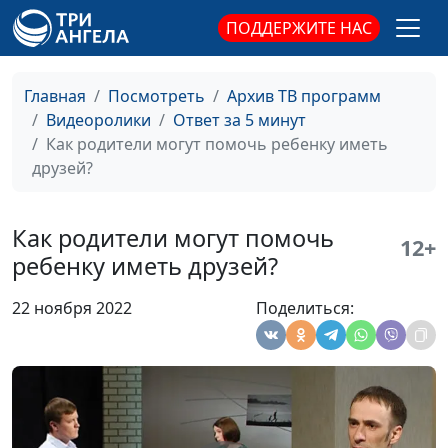
здоровье подростка?
Нина Пакулева, врач-
ПОДДЕРЖИТЕ НАС
педиатр
Чтобы школьник был
Анастасия Сергеева,
#115
Главная
Посмотреть
Архив ТВ программ
здоровым
Нина Пакулева, врач-
Видеоролики
Ответ за 5 минут
педиатр
Как родители могут помочь ребенку иметь
друзей?
Как детям не болеть
Анастасия Сергеева,
#114
ОРВИ в детском саду?
Нина Пакулева, врач-
педиатр
Как родители могут помочь
12+
ребенку иметь друзей?
Как сбить высокую
Анастасия Сергеева,
#113
температуру у
Нина Пакулева, врач-
22 ноября 2022
Поделиться:
ребенка?
педиатр
Профилактика
Анастасия Сергеева,
#112
коронавируса у детей
Нина Пакулева, врач-
педиатр
Рвота и диарея у
Анастасия Сергеева,
#111