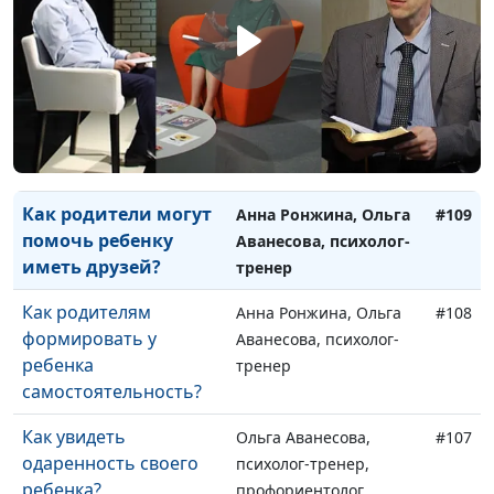
детей
Нина Пакулева, врач-
педиатр
Как родителям
Анна Ронжина, Ольга
#110
формировать у
Аванесова, психолог-
ребенка здоровую
тренер
самооценку?
Как родители могут
Анна Ронжина, Ольга
#109
помочь ребенку
Аванесова, психолог-
иметь друзей?
тренер
Как родителям
Анна Ронжина, Ольга
#108
формировать у
Аванесова, психолог-
ребенка
тренер
самостоятельность?
Как увидеть
Ольга Аванесова,
#107
одаренность своего
психолог-тренер,
ребенка?
профориентолог