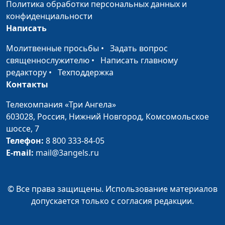
Политика обработки персональных данных и
Что делать, чтобы
Мария Бородеева,
#236
конфиденциальности
набрать вес
специалист по
Написать
модификации образа
Молитвенные просьбы
•
Задать вопрос
жизни и
священнослужителю
•
Написать главному
немедикаментозному
редактору
•
Техподдержка
оздоровлению
Контакты
Когда лучше делать
Мария Бородеева,
#235
Телекомпания «Три Ангела»
зарядку и бегать: с
специалист по
603028,
Россия, Нижний Новгород,
Комсомольское
самого утра или
модификации образа
шоссе, 7
вечером?
жизни и
Телефон:
8 800 333-84-05
немедикаментозному
E-mail:
mail@3angels.ru
оздоровлению
Косметолог
Мария Бородеева,
#234
рекомендует
© Все права защищены. Использование материалов
специалист по
принимать омега-3 в
допускается только с согласия редакции.
модификации образа
капсулах. Нужно ли
жизни и
это делать?
немедикаментозному