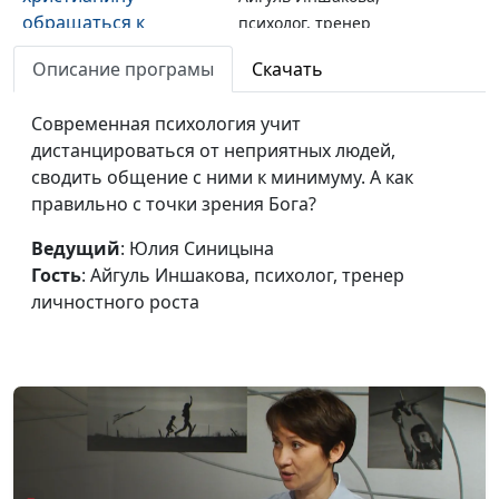
обращаться к
психолог, тренер
психологу?
личностного роста
Описание програмы
Скачать
Что делать, если ешь
Мария Бородеева,
#244
мало, а живот все
Современная психология учит
специалист по
равно растет?
дистанцироваться от неприятных людей,
модификации образа
сводить общение с ними к минимуму. А как
жизни и
правильно с точки зрения Бога?
немедикаментозному
оздоровлению
Ведущий
: Юлия Синицына
Как повернуть вспять
Гость
: Айгуль Иншакова, психолог, тренер
Мария Бородеева,
#243
гипертонию?
личностного роста
специалист по
модификации образа
жизни и
немедикаментозному
оздоровлению
Как вегетарианцу
Мария Бородеева,
#242
придерживаться
специалист по