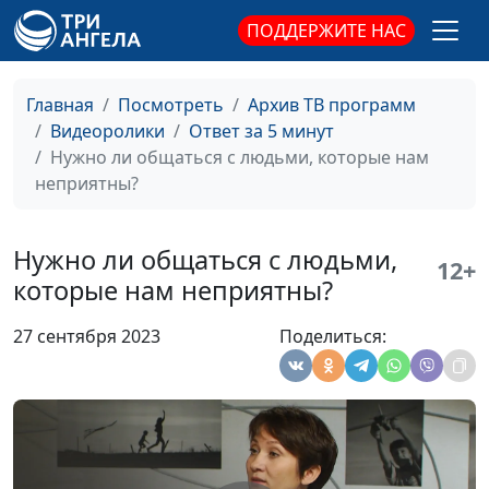
стремиться к успеху?
психолог, тренер
ПОДДЕРЖИТЕ НАС
личностного роста
Какие способы
Юлия Синицына,
#252
Главная
Посмотреть
Архив ТВ программ
борьбы со стрессом
Айгуль Иншакова,
Видеоролики
Ответ за 5 минут
возможны для
психолог, тренер
Нужно ли общаться с людьми, которые нам
христианина?
личностного роста
неприятны?
Как здоровый образ
Юлия Синицына,
#251
жизни влияет на нашу
Айгуль Иншакова,
Нужно ли общаться с людьми,
личность?
психолог, тренер
12+
которые нам неприятны?
личностного роста
Влияет ли самооценка
Юлия Синицына,
#250
27 сентября 2023
Поделиться:
на отношения с
Айгуль Иншакова,
Богом?
психолог, тренер
личностного роста
Как христианин
Юлия Синицына,
#249
должен
Айгуль Иншакова,