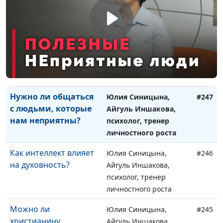
рассматривать
психолог, тренер
самооценку?
личностного роста
Нужно ли защищать
Юлия Синицына,
#248
личные границы?
Айгуль Иншакова,
психолог, тренер
личностного роста
Нужно ли общаться
Юлия Синицына,
#247
с людьми, которые
Айгуль Иншакова,
нам неприятны?
психолог, тренер
личностного роста
Как интеллект влияет
Юлия Синицына,
#246
на духовность?
Айгуль Иншакова,
психолог, тренер
личностного роста
Можно ли
Юлия Синицына,
#245
христианину
Айгуль Иншакова,