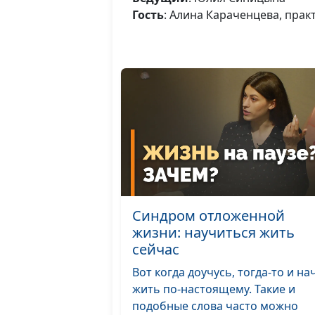
Гость
: Алина Караченцева, прак
Синдром отложенной
жизни: научиться жить
сейчас
Вот когда доучусь, тогда-то и на
жить по-настоящему. Такие и
подобные слова часто можно