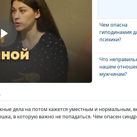
Чем опасна
гиподинамия д
психики?
Что неправиль
нашем отношен
мужчинам?
Как научиться
ь
уважать тех, кт
недостоин?
жные дела на потом кажется уместным и нормальным, ве
ушка, в которую важно не попадаться. Чем опасен синд
Почему быть
равнодушным 