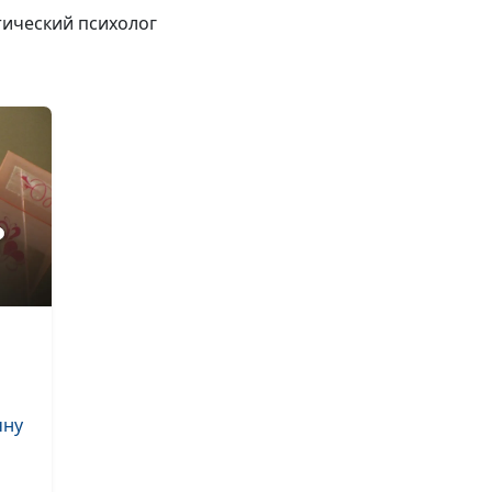
выгодно?
тический психолог
Умеем ли мы
разделить чуж
радость?
Бог действует 
«случайности»
Одиннадцатая
заповедь Христ
Жизнь это изм
Тело, эмоции и
чну
— какая у них
взаимосвязь?