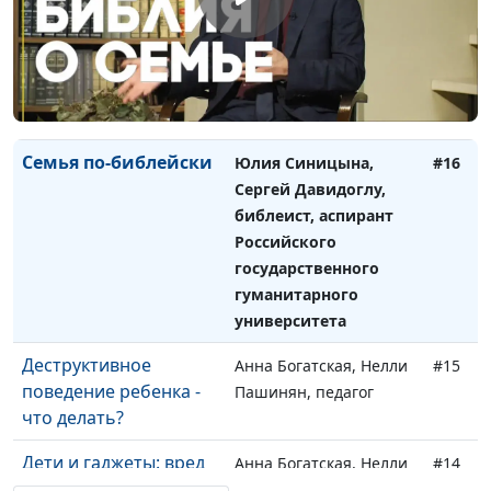
библеист, аспирант
Российского
государственного
гуманитарного
университета
Семья по-библейски
Юлия Синицына,
#16
Сергей Давидоглу,
библеист, аспирант
Российского
государственного
гуманитарного
университета
Деструктивное
Анна Богатская, Нелли
#15
поведение ребенка -
Пашинян, педагог
что делать?
Дети и гаджеты: вред
Анна Богатская, Нелли
#14
и польза
Пашинян, педагог