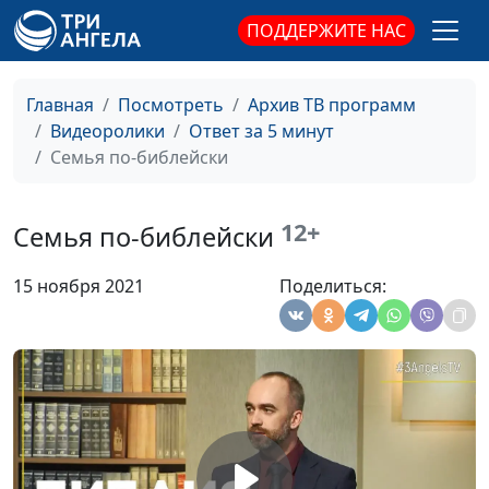
менеджменту
ПОДДЕРЖИТЕ НАС
Можно ли спастись
Юлия Синицына,
#20
посещением церкви?
Сергей Давидоглу,
библеист, аспирант
Главная
Посмотреть
Архив ТВ программ
Российского
Видеоролики
Ответ за 5 минут
государственного
Семья по-библейски
гуманитарного
университета
12+
Семья по-библейски
Непослушание Богу -
Юлия Синицына,
#19
причины Ионы
Сергей Давидоглу,
15 ноября 2021
Поделиться:
библеист, аспирант
Российского
государственного
гуманитарного
университета
Кто такие ангелы в
Юлия Синицына,
#18
Библии?
Сергей Давидоглу,