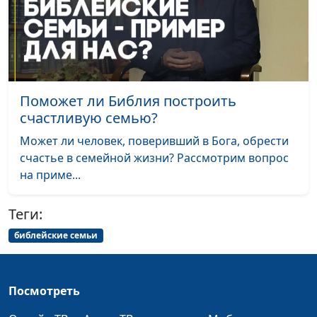
Ребенок и ожидания
Анна Богатская, Нелли
#7
родителей: точки
Пашинян, педагог
соприкосновения
Зачем нужны
Игорь Кириченко,
#6
перемены?
Василий Половинко,
Поможет ли Библия построить
психолог-консультант,
счастливую семью?
священнослужитель
Может ли человек, поверивший в Бога, обрести
Когда заканчивается
Игорь Кириченко,
#5
счастье в семейной жизни? Рассмотрим вопрос
терпение?
Василий Половинко,
на приме...
психолог-консультант,
священнослужитель
Теги:
Что такое смирение?
Игорь Кириченко,
#4
библейские семьи
Василий Половинко,
психолог-консультант,
священнослужитель
Посмотреть
Как повысить
Игорь Кириченко,
#3