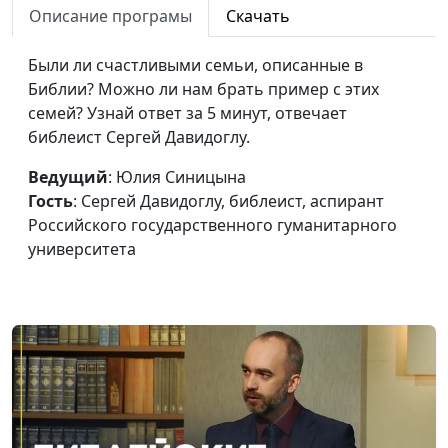
Описание програмы
Скачать
Ошибки в воспитании
Анна Богатская, Нелли
#13
сыновей
Были ли счастливыми семьи, описанные в
Пашинян, педагог
Библии? Можно ли нам брать пример с этих
Как мотивировать
Анна Богатская, Нелли
#12
семей? Узнай ответ за 5 минут, отвечает
ребенка учиться?
Пашинян, педагог
библеист Сергей Давидоглу.
Правильное раннее
Анна Богатская, Нелли
#11
Ведущий
: Юлия Синицына
развитие ребенка
Пашинян, педагог
Гость
: Сергей Давидоглу, библеист, аспирант
Российского государственного гуманитарного
Физические
Анна Богатская, Нелли
#10
университета
наказания детей:
Пашинян, педагог
последствия
Как отказывать
Анна Богатская, Нелли
#9
ребенку?
Пашинян, педагог
Мама в ресурсе
Анна Богатская, Нелли
#8
Пашинян, педагог