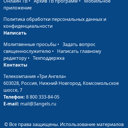
Онлайн ТВ
•
Архив ТВ программ
•
Мобильное
самооценку
Василий Половинко,
приложение
психолог-консультант,
священнослужитель
Политика обработки персональных данных и
конфиденциальности
Являться, а не
Игорь Кириченко,
#2
Написать
казаться
Василий Половинко,
психолог-консультант,
Молитвенные просьбы
•
Задать вопрос
священнослужитель
священнослужителю
•
Написать главному
редактору
•
Техподдержка
Цель жизни: ищем,
Игорь Кириченко,
#1
Контакты
достигаем, радуемся
Василий Половинко,
психолог-консультант,
Телекомпания «Три Ангела»
священнослужитель
603028,
Россия, Нижний Новгород,
Комсомольское
шоссе, 7
Телефон:
8 800 333-84-05
E-mail:
mail@3angels.ru
© Все права защищены. Использование материалов