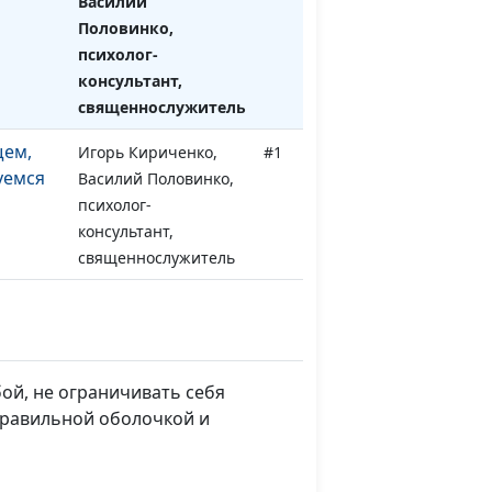
Василий
Половинко,
психолог-
консультант,
священнослужитель
щем,
Игорь Кириченко,
#1
уемся
Василий Половинко,
психолог-
консультант,
священнослужитель
бой, не ограничивать себя
правильной оболочкой и