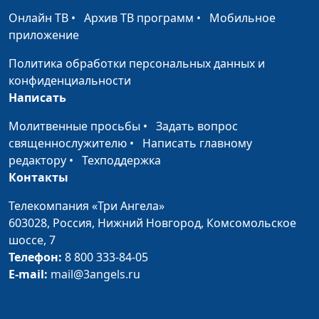
разделить чужую
священнослужитель
Онлайн ТВ
•
Архив ТВ программ
•
Мобильное
радость?
приложение
Бог действует через
Андрей Довгель,
#261
Политика обработки персональных данных и
«случайности»
священнослужитель
конфиденциальности
Одиннадцатая
Написать
Андрей Довгель,
#260
заповедь Христа
священнослужитель
Молитвенные просьбы
•
Задать вопрос
священнослужителю
•
Написать главному
Жизнь это изменения
Андрей Довгель,
#259
редактору
•
Техподдержка
священнослужитель
Контакты
Тело, эмоции и душа
Юлия Синицына,
#258
Телекомпания «Три Ангела»
— какая у них
Айгуль Иншакова,
603028,
Россия, Нижний Новгород,
Комсомольское
взаимосвязь?
психолог, тренер
шоссе, 7
личностного роста
Телефон:
8 800 333-84-05
Можно ли верующему
Юлия Синицына,
#257
E-mail:
mail@3angels.ru
человеку ставить
Айгуль Иншакова,
перед собой
психолог, тренер