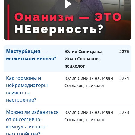
ограничивающие
Соклаков, психолог
убеждения?
Брак. Почему мне
Юлия Синицына, Иван
#276
скучно с одним
Соклаков, психолог
партнёром?
Мастурбация —
Юлия Синицына,
#275
можно или нельзя?
Иван Соклаков,
психолог
Как гормоны и
Юлия Синицына, Иван
#274
нейромедиаторы
Соклаков, психолог
влияют на
настроение?
Можно ли избавиться
Юлия Синицына, Иван
#273
от обсессивно-
Соклаков, психолог
компульсивного
расстройства?