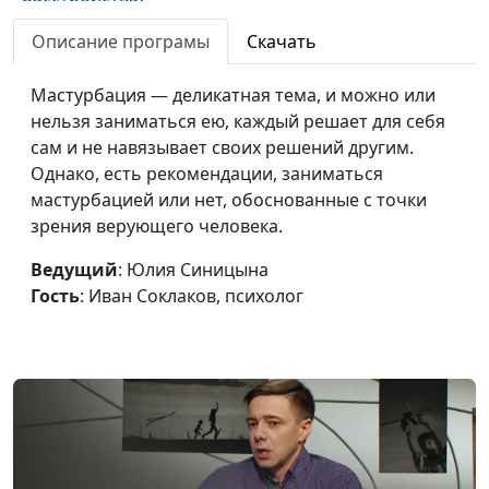
Как привычки влияют
Описание програмы
Скачать
Юлия Синицына, Иван
#272
на человека?
Соклаков, психолог
Мастурбация — деликатная тема, и можно или
Бывают ли
Юлия Синицына, Иван
#271
нельзя заниматься ею, каждый решает для себя
счастливыми браки
Соклаков, психолог
сам и не навязывает своих решений другим.
по расчету?
Однако, есть рекомендации, заниматься
мастурбацией или нет, обоснованные с точки
Как не потерять себя
Юлия Синицына, Иван
#270
зрения верующего человека.
в отношениях?
Соклаков, психолог
Ведущий
: Юлия Синицына
Как отказать, чтобы
Юлия Синицына,
#269
Гость
: Иван Соклаков, психолог
не обидеть?
Алина Караченцева,
практический психолог
Почему мы теряем
Юлия Синицына,
#268
интерес к жизни?
Алина Караченцева,
практический психолог
Как не откладывать
Юлия Синицына,
#267