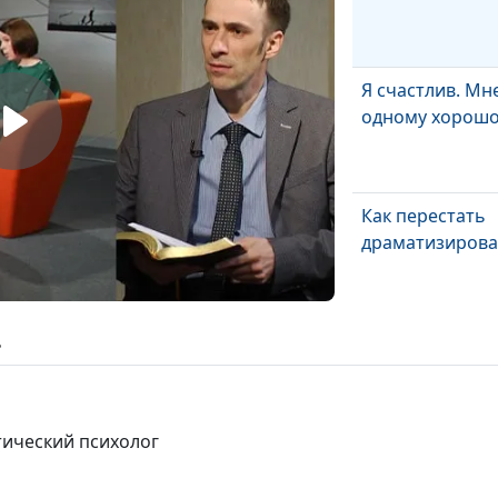
Я счастлив. Мн
одному хорош
Как перестать
драматизирова
Как справиться
ь
чувством
неопределенно
тический психолог
Скромность и
внешний вид