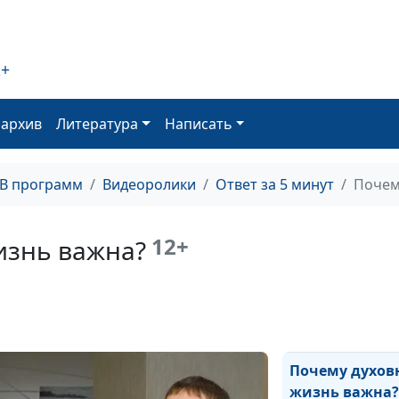
2+
Гостинг - что э
делать?
оархив
Литература
Написать
Как найти друз
ТВ программ
Видеоролики
Ответ за 5 минут
Почем
взрослом возра
12+
изнь важна?
Как пережить
расставание?
Почему духов
жизнь важна?