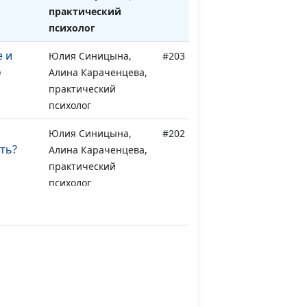
практический
психолог
е и
Юлия Синицына,
#203
о
Алина Караченцева,
практический
психолог
Юлия Синицына,
#202
ть?
Алина Караченцева,
практический
психолог
 с
Юлия Синицына,
#201
Алина Караченцева,
сти?
практический
психолог
Максим Каминский,
#200
священнослужитель