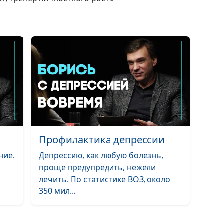
личность?
Влияет ли сам
на отношения 
Богом?
Как христиани
должен
рассматривать
самооценку?
Профилактика депрессии
Нужно ли защ
ние.
Депрессию, как любую болезнь,
личные границ
проще предупредить, нежели
лечить. По статистике ВОЗ, около
350 мил...
Нужно ли обща