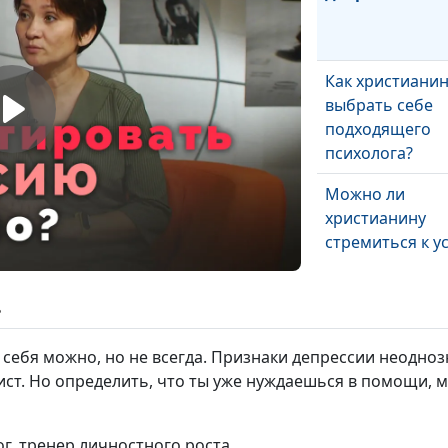
Как христианин
выбрать себе
подходящего
психолога?
Можно ли
христианину
стремиться к у
Какие способы
ь
борьбы со стр
возможны для
себя можно, но не всегда. Признаки депрессии неодноз
христианина?
ст. Но определить, что ты уже нуждаешься в помощи, мо
Как здоровый 
жизни влияет н
ог, тренер личностного роста