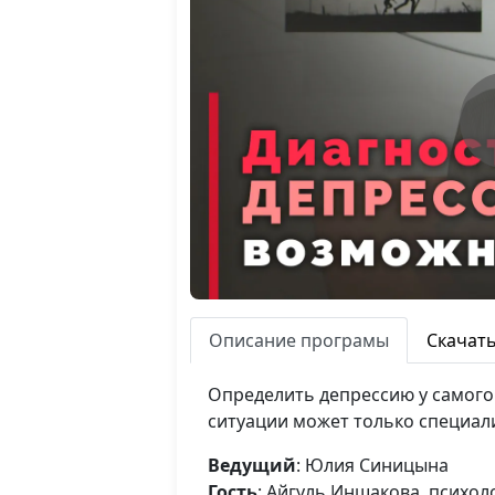
Описание програмы
Скачат
Определить депрессию у самого 
ситуации может только специали
Ведущий
: Юлия Синицына
Гость
: Айгуль Иншакова, психол