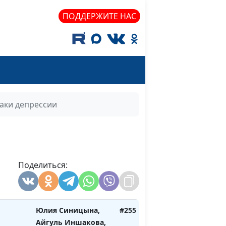
енения
Андрей Довгель,
#259
ПОДДЕРЖИТЕ НАС
священнослужитель
 душа
Юлия Синицына,
#258
Айгуль Иншакова,
психолог, тренер
личностного роста
ующему
Юлия Синицына,
#257
аки депрессии
ть
Айгуль Иншакова,
психолог, тренер
ели?
личностного роста
: что с
Юлия Синицына,
#256
Поделиться:
Айгуль Иншакова,
психолог, тренер
личностного роста
Юлия Синицына,
#255
Айгуль Иншакова,