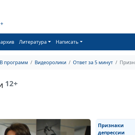
Жизнь это изм
2+
Тело, эмоции и
— какая у них
взаимосвязь?
оархив
Литература
Написать
Можно ли вер
ТВ программ
Видеоролики
Ответ за 5 минут
Призн
человеку стави
перед собой
амбициозные ц
12+
и
Детские травмы
ними делать
Признаки
депрессии