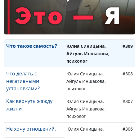
токсичной мамой
психолог
Как поднять свою
Юлия Синицына,
#310
самооценку
Айгуль Иншакова,
психолог
Что такое самость?
Юлия Синицына,
#309
Айгуль Иншакова,
психолог
Что делать с
Юлия Синицына,
#308
негативными
Айгуль Иншакова,
установками?
психолог
Как вернуть жажду
Юлия Синицына,
#307
жизни
Айгуль Иншакова,
психолог
Не хочу отношений.
Юлия Синицына,
#306
Почему так
Айгуль Иншакова,