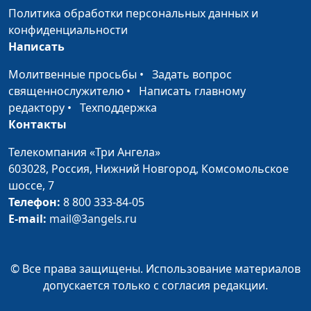
хранить себя до
Ирина Флорьянович,
Политика обработки персональных данных и
брака?
психолог
конфиденциальности
Написать
Профилактика
Юлия Синицына,
#295
эмоционального
Ирина Флорьянович,
Молитвенные просьбы
•
Задать вопрос
выгорания
психолог
священнослужителю
•
Написать главному
редактору
•
Техподдержка
5 принципов
Юлия Синицына,
#294
Контакты
эффективного
Ирина Флорьянович,
целеполагания
психолог
Телекомпания «Три Ангела»
603028,
Россия, Нижний Новгород,
Комсомольское
Правила
Юлия Синицына,
#293
шоссе, 7
качественного отдыха
Ирина Флорьянович,
Телефон:
8 800 333-84-05
психолог
E-mail:
mail@3angels.ru
5 навыков
Юлия Синицына,
#292
финансовой
Ирина Флорьянович,
© Все права защищены. Использование материалов
грамотности
психолог
допускается только с согласия редакции.
Как нестандартно
Юлия Синицына,
#291