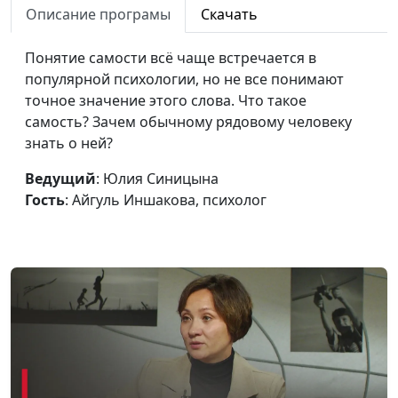
происходит?
Описание програмы
Скачать
психолог
Можем ли мы сделать
Юлия Синицына,
#305
Понятие самости всё чаще встречается в
счастливым другого
Айгуль Иншакова,
популярной психологии, но не все понимают
человека?
психолог
точное значение этого слова. Что такое
самость? Зачем обычному рядовому человеку
Нужен ли имидж
Юлия Синицына,
#304
знать о ней?
христианину?
Айгуль Иншакова,
психолог
Ведущий
: Юлия Синицына
Гость
: Айгуль Иншакова, психолог
Как создать здоровые
Юлия Синицына,
#303
границы в общении
Мария Вачева,
родителей и взрослых
психолог
детей?
Что ждёт женщину
Юлия Синицына,
#302
после 45 лет?
Мария Вачева,
психолог
Что делать, если
Юлия Синицына,
#301