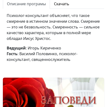
Описание програмы
Скачать
священнослужитель
Цель жизни: ищем,
Психолог-консультант объясняет, что такое
Игорь Кириченко,
#1
достигаем, радуемся
смирение в истинном значении слова. Смирение
Василий Половинко,
— это не безвольность. Смиренность — сильное
психолог-консультант,
качество характера, которым в полной мере
священнослужитель
обладал Иисус Христос.
Ведущий
: Игорь Кириченко
Гость
: Василий Половинко, психолог-
консультант, священнослужитель