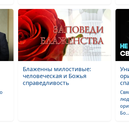
Ошибки в восп
сыновей
Как мотивиров
ребенка учитьс
Правильное ра
развитие ребе
Блаженны милостивые:
Ун
человеческая и Божья
ор
Физические
справедливость
сп
наказания дете
то
Свя
последствия
люд
ори
Как отказывать
Бо..
ребенку?