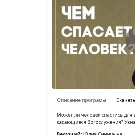
Описание програмы
Скачат
Может ли человек спастись для 
касающиеся богослужения? Узнай
Ведущий
: Юлия Синицына