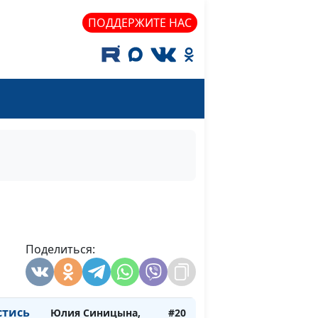
мы и
Анна Ронжина,
#23
Мария Вачева,
ПОДДЕРЖИТЕ НАС
психолог-
консультант
ичными
Анна Ронжина, Юлия
#22
Ягненкова,
экономист,
специалист по
финансовому
менеджменту
своим
Анна Ронжина, Юлия
#21
Ягненкова,
экономист,
Поделиться:
специалист по
финансовому
менеджменту
стись
Юлия Синицына,
#20