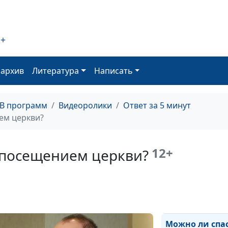
Отношения ма
сына
2+
Управление л
оархив
Литература
Написать
финансами
ТВ программ
Видеоролики
Ответ за 5 минут
ем церкви?
Как управлять 
12+
 посещением церкви?
временем?
Можно ли спа