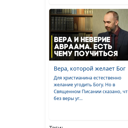
Вера, которой желает Бог
Для христианина естественно
желание угодить Богу. Но в
Священном Писании сказано, ч
без веры уг...
Теги: