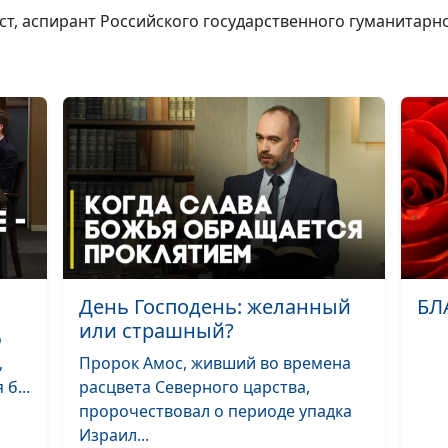
ист, аспирант Российского государственного гуманитарн
Семья по-библ
Деструктивное
День Господень: желанный
БЛ
поведение ребе
или страшный?
что делать?
о
,
Пророк Амос, живший во времена
Дети и гаджеты
б...
расцвета Северного царства,
и польза
пророчествовал о периоде упадка
Израил...