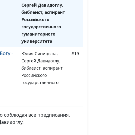
Сергей Давидоглу,
библеист, аспирант
Российского
государственного
гуманитарного
университета
огу -
Юлия Синицына,
#19
Сергей Давидоглу,
библеист, аспирант
Российского
государственного
гуманитарного
университета
лы в
Юлия Синицына,
#18
о соблюдая все предписания,
Сергей Давидоглу,
Давидоглу.
библеист, аспирант
Российского