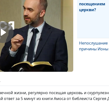
посещением
церкви?
Непослушание Б
причины Ионы
ь
Кто такие анге
вечной жизни, регулярно посещая церковь и скурпулезн
Библии?
 ответ за 5 минут из книги Амоса от библеиста Сергея 