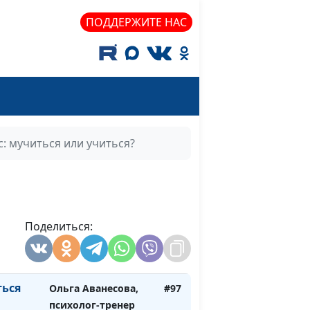
ие от
Аванесова, психолог-
ПОДДЕРЖИТЕ НАС
х
тренер
легче
Анна Ронжина, Ольга
#101
Аванесова, психолог-
тренер
а?
: мучиться или учиться?
ет на
Ольга Аванесова,
#100
психолог-тренер
ь про
Ольга Аванесова,
#99
психолог-тренер
Поделиться:
ыборе
Ольга Аванесова,
#98
психолог-тренер
ться
Ольга Аванесова,
#97
психолог-тренер