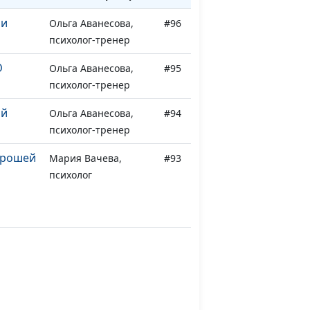
ни
Ольга Аванесова,
#96
психолог-тренер
Ю
Ольга Аванесова,
#95
психолог-тренер
ой
Ольга Аванесова,
#94
психолог-тренер
орошей
Мария Вачева,
#93
психолог
Мария Вачева,
#92
психолог
Мария Вачева,
#91
вом?
психолог
 со
Мария Вачева,
#90
психолог