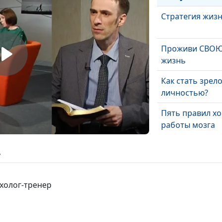
Стратегия жиз
Проживи СВО
жизнь
Как стать зрел
личностью?
Пять правил х
работы мозга
Если я виноват
ь
Как научиться
ихолог-тренер
управлять гне
Как справиться
стрессом?