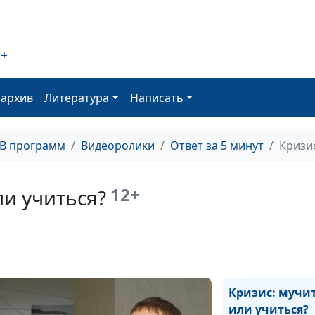
пройти отделен
повзрослевши
детей?
2+
Как родителям 
пережить
оархив
Литература
Написать
подростковый
возраст ребенк
ТВ программ
Видеоролики
Ответ за 5 минут
Кризис
Как семья влия
человека?
12+
ли учиться?
Что нужно знат
самооценку
Ошибки при в
профессии
Кризис: мучи
или учиться?