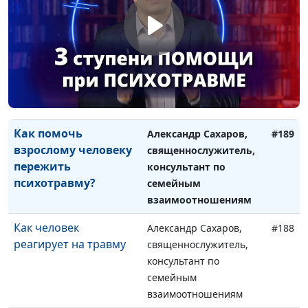
содержания
Как психотравма
Александр Сахаров,
#190
меняет человека?
священнослужитель,
консультант по
семейным
взаимоотношениям
Как помочь
Александр Сахаров,
#189
взрослому человеку
священнослужитель,
пережить
консультант по
психотравму?
семейным
взаимоотношениям
Как человек
Александр Сахаров,
#188
реагирует на травму
священнослужитель,
консультант по
семейным
взаимоотношениям