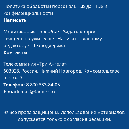
тупике?
Политика обработки персональных данных и
священнослужитель
конфиденциальности
Можем ли мы
Юлия Синицына,
#168
Написать
благословлять?
Анатолий Тарасюк,
Молитвенные просьбы
•
Задать вопрос
священнослужитель
священнослужителю
•
Написать главному
Каким должен быть
Юлия Синицына,
#167
редактору
•
Техподдержка
духовный плод жизни
Анатолий Тарасюк,
Контакты
христианина?
священнослужитель
Телекомпания «Три Ангела»
Является ли бедность
Юлия Синицына,
#166
603028,
Россия, Нижний Новгород,
Комсомольское
добродетелью?
Анатолий Тарасюк,
шоссе, 7
священнослужитель
Телефон:
8 800 333-84-05
E-mail:
mail@3angels.ru
Изучая Новый Завет
Валерий Малышев,
#165
Эдуард Егизарян,
историк, библеист, зав.
© Все права защищены. Использование материалов
кафедрой теологии ЗАУ
допускается только с согласия редакции.
Подготовка к приходу
Валерий Малышев,
#164