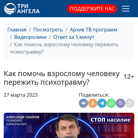
Пять принципов
Максим Каминский,
#197
ПОДДЕРЖИТЕ НАС
христианской любви
священнослужитель
Испытание веры
Максим Каминский,
#196
Главная
Посмотреть
Архив ТВ программ
священнослужитель
Видеоролики
Ответ за 5 минут
Как помочь взрослому человеку пережить
Покаяние беглого
Максим Каминский,
#195
психотравму?
раба
священнослужитель
Христос - образец
Максим Каминский,
#194
Как помочь взрослому человеку
12+
человечности
священнослужитель
пережить психотравму?
Евгений Боткин:
Максим Каминский,
#193
27 марта 2023
Поделиться:
верность долгу
священнослужитель
Делать свое дело до
Максим Каминский,
#192
конца
священнослужитель
Ценность
Максим Каминский,
#191
внутреннего
священнослужитель