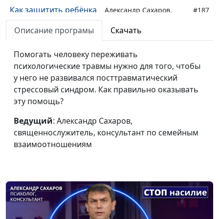
Как защитить ребёнка
Александр Сахаров,
#187
от психотравмы?
священнослужитель,
Описание програмы
Скачать
консультант по
семейным
Помогать человеку переживать
взаимоотношениям
психологические травмы нужно для того, чтобы
Как понять, что у вас
у него не развивался посттравматический
Александр Сахаров,
#186
ПТСР?
стрессовый синдром. Как правильно оказывать
священнослужитель,
эту помощь?
консультант по
семейным
Ведущий
: Александр Сахаров,
взаимоотношениям
священнослужитель, консультант по семейным
Ребенок и гаджеты.
взаимоотношениям
Анна Ронжина, Мария
#185
Что разрешать?
Викторова, редактор
детского журнала
Нужны ли детям
Анна Ронжина, Мария
#184
домашние
Викторова, редактор
обязанности?
детского журнала