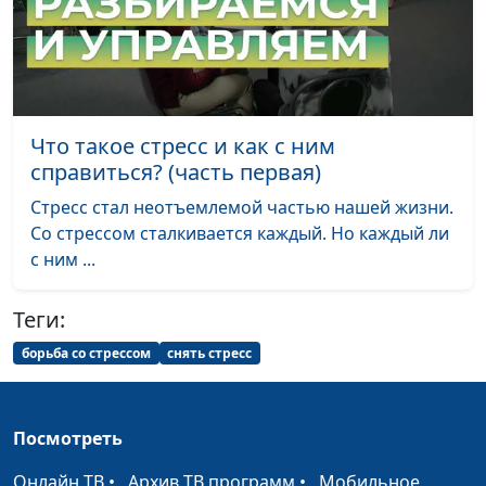
жизни и
немедикаментозному
оздоровлению
Как вегетарианцу
Мария Бородеева,
#242
придерживаться
специалист по
Что такое стресс и как с ним
аутоиммунного
модификации образа
справиться? (часть первая)
протокола?
жизни и
Стресс стал неотъемлемой частью нашей жизни.
немедикаментозному
Со стрессом сталкивается каждый. Но каждый ли
оздоровлению
с ним ...
Что делать, если
Мария Бородеева,
#241
утром нет сил?
специалист по
Теги:
модификации образа
борьба со стрессом
снять стресс
жизни и
немедикаментозному
оздоровлению
Посмотреть
Как обеспечивать
Мария Бородеева,
#240
Онлайн ТВ
•
Архив ТВ программ
•
Мобильное