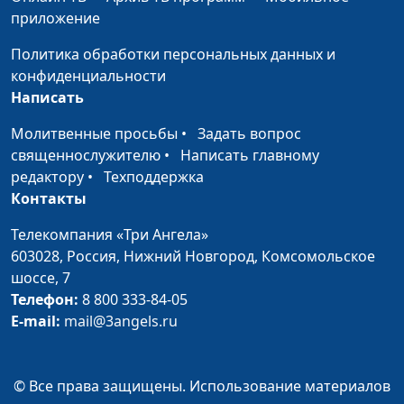
себя энергией на
специалист по
приложение
целый день?
модификации образа
жизни и
Политика обработки персональных данных и
немедикаментозному
конфиденциальности
оздоровлению
Написать
Что делать, если
Мария Бородеева,
#239
Молитвенные просьбы
•
Задать вопрос
утром трудно
специалист по
священнослужителю
•
Написать главному
вставать
модификации образа
редактору
•
Техподдержка
жизни и
Контакты
немедикаментозному
Телекомпания «Три Ангела»
оздоровлению
603028,
Россия, Нижний Новгород,
Комсомольское
Как приучить себя
Мария Бородеева,
#238
шоссе, 7
пить воду? Нужно ли
специалист по
Телефон:
8 800 333-84-05
пить, если не хочется?
модификации образа
E-mail:
mail@3angels.ru
жизни и
немедикаментозному
оздоровлению
© Все права защищены. Использование материалов