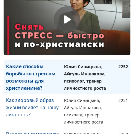
выбрать себе
Айгуль Иншакова,
подходящего
психолог, тренер
психолога?
личностного роста
Можно ли
Юлия Синицына,
#253
христианину
Айгуль Иншакова,
стремиться к успеху?
психолог, тренер
личностного роста
Какие способы
Юлия Синицына,
#252
борьбы со стрессом
Айгуль Иншакова,
возможны для
психолог, тренер
христианина?
личностного роста
Как здоровый образ
Юлия Синицына,
#251
жизни влияет на нашу
Айгуль Иншакова,
личность?
психолог, тренер
личностного роста
Влияет ли самооценка