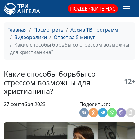
— какая у них
Айгуль Иншакова,
ПОДДЕРЖИТЕ НАС
взаимосвязь?
психолог, тренер
личностного роста
Главная
Посмотреть
Архив ТВ программ
Можно ли верующему
Юлия Синицына,
#257
Видеоролики
Ответ за 5 минут
человеку ставить
Айгуль Иншакова,
Какие способы борьбы со стрессом возможны
перед собой
психолог, тренер
для христианина?
амбициозные цели?
личностного роста
Детские травмы: что с
Юлия Синицына,
#256
Какие способы борьбы со
ними делать
Айгуль Иншакова,
12+
стрессом возможны для
психолог, тренер
христианина?
личностного роста
Признаки депрессии
Юлия Синицына,
#255
27 сентября 2023
Поделиться:
Айгуль Иншакова,
психолог, тренер
личностного роста
Как христианину
Юлия Синицына,
#254