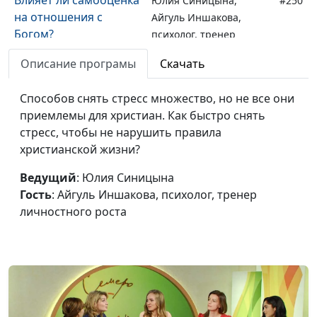
Юлия Синицына,
#250
на отношения с
Айгуль Иншакова,
Богом?
психолог, тренер
личностного роста
Описание програмы
Скачать
Как христианин
Юлия Синицына,
#249
должен
Способов снять стресс множество, но не все они
Айгуль Иншакова,
рассматривать
приемлемы для христиан. Как быстро снять
психолог, тренер
самооценку?
стресс, чтобы не нарушить правила
личностного роста
христианской жизни?
Нужно ли защищать
Юлия Синицына,
#248
личные границы?
Ведущий
: Юлия Синицына
Айгуль Иншакова,
Гость
: Айгуль Иншакова, психолог, тренер
психолог, тренер
личностного роста
личностного роста
Нужно ли общаться с
Юлия Синицына,
#247
людьми, которые нам
Айгуль Иншакова,
неприятны?
психолог, тренер
личностного роста