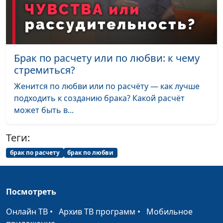
выгодно?
практический психолог
Умеем ли мы
Андрей Довгель,
#262
разделить чужую
священнослужитель
радость?
Брак по расчету или по любви: к чему
стремиться?
Бог действует через
Андрей Довгель,
#261
«случайности»
священнослужитель
Женится по любви или по расчёту — как лучше
подходить к созданию брака? Какой расчёт
Одиннадцатая
Андрей Довгель,
#260
может быть в...
заповедь Христа
священнослужитель
Жизнь это изменения
Андрей Довгель,
#259
Теги:
священнослужитель
брак по расчету
брак по любви
Тело, эмоции и душа
Юлия Синицына,
#258
— какая у них
Айгуль Иншакова,
взаимосвязь?
психолог, тренер
Посмотреть
личностного роста
Онлайн ТВ
•
Архив ТВ программ
•
Мобильное
Можно ли верующему