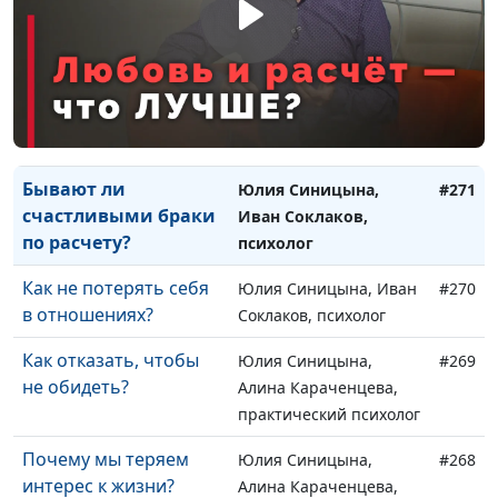
от обсессивно-
Соклаков, психолог
компульсивного
расстройства?
Как привычки влияют
Юлия Синицына, Иван
#272
на человека?
Соклаков, психолог
Бывают ли
Юлия Синицына,
#271
счастливыми браки
Иван Соклаков,
по расчету?
психолог
Как не потерять себя
Юлия Синицына, Иван
#270
в отношениях?
Соклаков, психолог
Как отказать, чтобы
Юлия Синицына,
#269
не обидеть?
Алина Караченцева,
практический психолог
Почему мы теряем
Юлия Синицына,
#268
интерес к жизни?
Алина Караченцева,