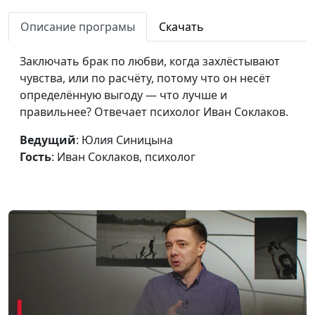
практический психолог
Описание програмы
Скачать
Как не откладывать
Юлия Синицына,
#267
жизнь на потом?
Алина Караченцева,
Заключать брак по любви, когда захлёстывают
практический психолог
чувства, или по расчёту, потому что он несёт
определённую выгоду — что лучше и
Чем опасна
Юлия Синицына,
#266
правильнее? Отвечает психолог Иван Соклаков.
гиподинамия для
Алина Караченцева,
психики?
практический психолог
Ведущий
: Юлия Синицына
Гость
: Иван Соклаков, психолог
Что неправильно в
Юлия Синицына,
#265
нашем отношении к
Алина Караченцева,
мужчинам?
практический психолог
Как научиться
Юлия Синицына,
#264
уважать тех, кто
Алина Караченцева,
недостоин?
практический психолог
Почему быть
Юлия Синицына,
#263
равнодушным не
Алина Караченцева,