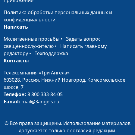
приложение
Юлия Синицына,
#257
человеку ставить
Айгуль Иншакова,
Политика обработки персональных данных и
перед собой
психолог, тренер
конфиденциальности
амбициозные цели?
личностного роста
Написать
Детские травмы: что с
Юлия Синицына,
#256
Молитвенные просьбы
•
Задать вопрос
ними делать
Айгуль Иншакова,
священнослужителю
•
Написать главному
психолог, тренер
редактору
•
Техподдержка
личностного роста
Контакты
Признаки депрессии
Юлия Синицына,
#255
Телекомпания «Три Ангела»
Айгуль Иншакова,
603028,
Россия, Нижний Новгород,
Комсомольское
психолог, тренер
шоссе, 7
личностного роста
Телефон:
8 800 333-84-05
E-mail:
mail@3angels.ru
Как христианину
Юлия Синицына,
#254
выбрать себе
Айгуль Иншакова,
подходящего
психолог, тренер
© Все права защищены. Использование материалов
психолога?
личностного роста
допускается только с согласия редакции.