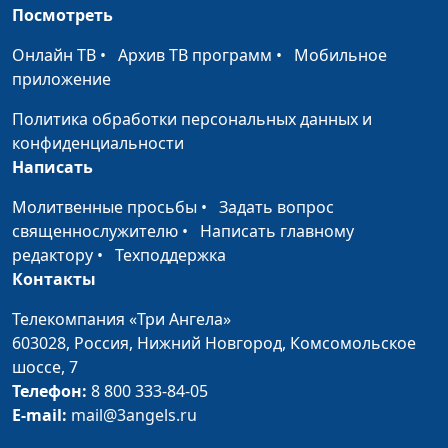
стать ответственным
Аванесова, психолог-
Посмотреть
тренер
Онлайн ТВ
•
Архив ТВ программ
•
Мобильное
Как родители могут
Анна Ронжина, Ольга
#337
приложение
мешать взрослению
Аванесова, психолог-
Политика обработки персональных данных и
подростка?
тренер
конфиденциальности
Как выражать
Юлия Синицына,
#336
Написать
позитивные чувства
Надежда Орлюк,
Молитвенные просьбы
•
Задать вопрос
практикующий и
священнослужителю
•
Написать главному
семейный психолог
редактору
•
Техподдержка
Как укрепить свою
Юлия Синицына,
#335
Контакты
психику
Надежда Орлюк,
Телекомпания «Три Ангела»
практикующий и
603028,
Россия, Нижний Новгород,
Комсомольское
семейный психолог
шоссе, 7
Синдром спасателя -
Телефон:
8 800 333-84-05
Юлия Синицына,
#334
что это?
E-mail:
mail@3angels.ru
Надежда Орлюк,
практикующий и