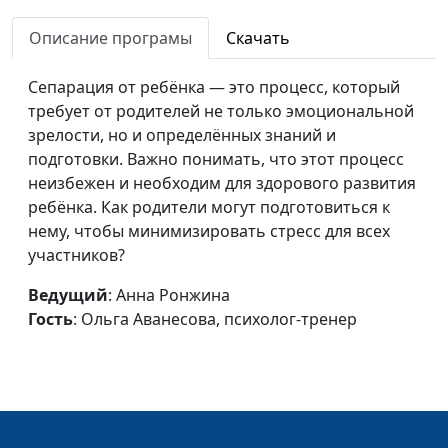
подростком в
Аванесова, психолог-
конфликте
Описание програмы
тренер
Скачать
Как родителю
Анна Ронжина, Ольга
#342
Сепарация от ребёнка — это процесс, который
общаться с
Аванесова, психолог-
требует от родителей не только эмоциональной
подростком
тренер
зрелости, но и определённых знаний и
подготовки. Важно понимать, что этот процесс
Как научить
Анна Ронжина, Ольга
#341
неизбежен и необходим для здорового развития
подростка быть
Аванесова, психолог-
ребёнка. Как родители могут подготовиться к
дисциплинированным
тренер
нему, чтобы минимизировать стресс для всех
Можно ли жить по
участников?
Анна Ронжина, Ольга
#340
правилам без
Аванесова, психолог-
Ведущий
: Анна Ронжина
контроля родителей
тренер
Гость
: Ольга Аванесова, психолог-тренер
Как научить
Анна Ронжина, Ольга
#339
подростка ставить
Аванесова, психолог-
цель
тренер
Как помочь подростку
Анна Ронжина, Ольга
#338