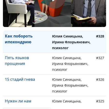
психолог
Как возникают фобии
Юлия Синицына,
#329
Ирина Флорьянович,
психолог
Как побороть
Юлия Синицына,
#328
ипохондрию
Ирина Флорьянович,
психолог
Пять языков
Юлия Синицына,
#327
прощения
Ирина Флорьянович,
психолог
15 стадий гнева
Юлия Синицына,
#326
Ирина Флорьянович,
психолог
Нужен ли нам
Юлия Синицына,
#325
самокучинг?
Ирина Флорьянович,