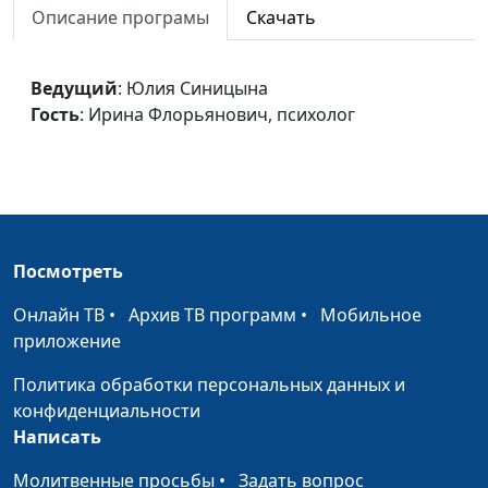
Описание програмы
Скачать
психолог
Что такое
Юлия Синицына,
#324
психосоматика?
Ведущий
: Юлия Синицына
Алина Караченцева,
Гость
: Ирина Флорьянович, психолог
практический психолог
Зачем нам нужна
Юлия Синицына,
#323
психологическая
Алина Караченцева,
зрелость?
практический психолог
Измена. Возможно ли
Юлия Синицына,
#322
Посмотреть
простить?
Ольга Лебедева,
психолог
Онлайн ТВ
•
Архив ТВ программ
•
Мобильное
приложение
Что такое
Юлия Синицына,
#321
эмоциональные
Ольга Лебедева,
Политика обработки персональных данных и
потребности ребенка
психолог
конфиденциальности
Написать
Половое воспитание
Юлия Синицына,
#320
подростка
Ольга Лебедева,
Молитвенные просьбы
•
Задать вопрос