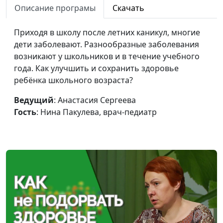
Описание програмы
Скачать
педиатр
Рвота и диарея у
Анастасия Сергеева,
#111
Приходя в школу после летних каникул, многие
детей
Нина Пакулева, врач-
дети заболевают. Разнообразные заболевания
педиатр
возникают у школьников и в течение учебного
года. Как улучшить и сохранить здоровье
Как родителям
Анна Ронжина, Ольга
#110
ребёнка школьного возраста?
формировать у
Аванесова, психолог-
ребенка здоровую
тренер
Ведущий
: Анастасия Сергеева
самооценку?
Гость
: Нина Пакулева, врач-педиатр
Как родители могут
Анна Ронжина, Ольга
#109
помочь ребенку
Аванесова, психолог-
иметь друзей?
тренер
Как родителям
Анна Ронжина, Ольга
#108
формировать у
Аванесова, психолог-
ребенка
тренер
самостоятельность?