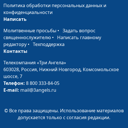
образование?
профориентолог
Политика обработки персональных данных и
конфиденциальности
Как маме легче
Анна Ронжина, Ольга
#102
Написать
пройти отделение от
Аванесова, психолог-
повзрослевших
тренер
Молитвенные просьбы
•
Задать вопрос
детей?
священнослужителю
•
Написать главному
редактору
•
Техподдержка
Как родителям легче
Анна Ронжина, Ольга
#101
Контакты
пережить
Аванесова, психолог-
подростковый
Телекомпания «Три Ангела»
тренер
возраст ребенка?
603028,
Россия, Нижний Новгород,
Комсомольское
шоссе, 7
Как семья влияет на
Ольга Аванесова,
#100
Телефон:
8 800 333-84-05
человека?
психолог-тренер
E-mail:
mail@3angels.ru
Что нужно знать про
Ольга Аванесова,
#99
самооценку
психолог-тренер
© Все права защищены. Использование материалов
допускается только с согласия редакции.
Ошибки при выборе
Ольга Аванесова,
#98
профессии
психолог-тренер