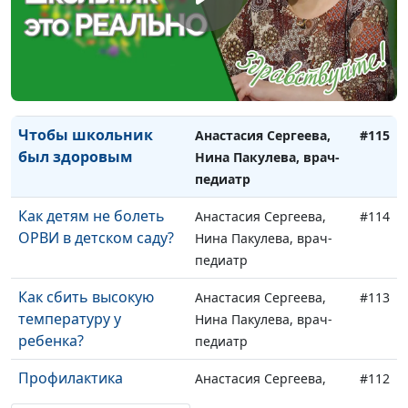
педиатр
Что влияет на
Анастасия Сергеева,
#116
здоровье подростка?
Нина Пакулева, врач-
педиатр
Чтобы школьник
Анастасия Сергеева,
#115
был здоровым
Нина Пакулева, врач-
педиатр
Как детям не болеть
Анастасия Сергеева,
#114
ОРВИ в детском саду?
Нина Пакулева, врач-
педиатр
Как сбить высокую
Анастасия Сергеева,
#113
температуру у
Нина Пакулева, врач-
ребенка?
педиатр
Профилактика
Анастасия Сергеева,
#112
коронавируса у детей
Нина Пакулева, врач-