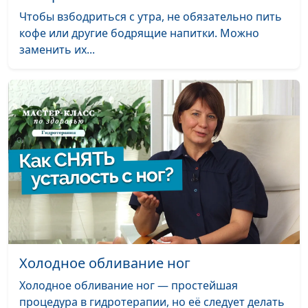
отношениях с
священнослужитель,
Чтобы взбодриться с утра, не обязательно пить
абьюзером
консультант по
кофе или другие бодрящие напитки. Можно
семейным
заменить их...
взаимоотношениям
Три этапа отношений
Александр Сахаров,
#59
с абьюзером
священнослужитель,
консультант по
семейным
взаимоотношениям
Как прекратить
Александр Сахаров,
#58
отношения с
священнослужитель,
абьюзером?
консультант по
семейным
взаимоотношениям
Холодное обливание ног
Почему жертва не
Александр Сахаров,
#57
Холодное обливание ног — простейшая
уходит от абьюзера?
священнослужитель,
процедура в гидротерапии, но её следует делать
консультант по