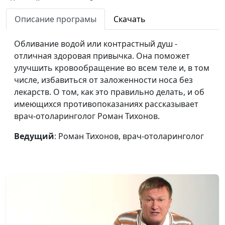
Как найти утешение?
Павел Жуков,
#75
священнослужитель
Описание програмы
Скачать
Зачем быть сильным?
Павел Жуков,
#74
Обливание водой или контрастный душ -
священнослужитель
отличная здоровая привычка. Она поможет
улучшить кровообращение во всем теле и, в том
Как судить о жизни
Павел Жуков,
#73
числе, избавиться от заложенности носа без
правильно?
священнослужитель
лекарств. О том, как это правильно делать, и об
Слышать Бога — как?
Павел Жуков,
#72
имеющихся противопоказаниях рассказывает
священнослужитель
врач-отоларинголог Роман Тихонов.
Как научиться
Александр Сахаров,
#71
Ведущий
: Роман Тихонов, врач-отоларинголог
уважать себя?
священнослужитель,
консультант по
семейным
взаимоотношениям
Четыре
Александр Сахаров,
#70
составляющие
священнослужитель,