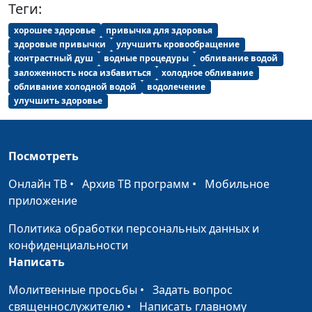
магистр богословия
Теги:
Кто такой пророк Иса
Анвар Гиндуллин,
#53
хорошее здоровье
привычка для здоровья
здоровые привычки
улучшить кровообращение
в Коране?
священнослужитель,
контрастный душ
водные процедуры
обливание водой
Вадим Кочкарев,
заложенность носа избавиться
холодное обливание
священнослужитель,
обливание холодной водой
водолечение
магистр богословия
улучшить здоровье
Суд над людьми: как
Анвар Гиндуллин,
#52
получить
священнослужитель,
Посмотреть
оправдание?
Вадим Кочкарев,
священнослужитель,
Онлайн ТВ
•
Архив ТВ программ
•
Мобильное
магистр богословия
приложение
Как проявить
Анвар Гиндуллин,
#51
Политика обработки персональных данных и
милосердие вопреки
священнослужитель,
конфиденциальности
несправедливости?
Вадим Кочкарев,
Написать
священнослужитель,
магистр богословия
Молитвенные просьбы
•
Задать вопрос
священнослужителю
•
Написать главному