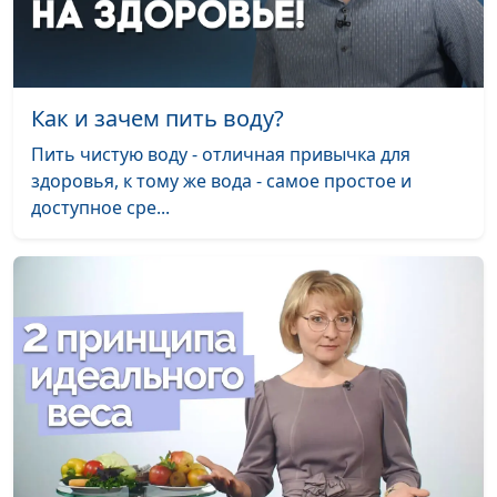
взаимоотношениям
Абьюзер и жертва: 4
Александр Сахаров,
#66
точки разделения
священнослужитель,
Как и зачем пить воду?
консультант по
семейным
Пить чистую воду - отличная привычка для
взаимоотношениям
здоровья, к тому же вода - самое простое и
доступное сре...
Как принять, что твой
Александр Сахаров,
#65
бывший - абьюзер?
священнослужитель,
консультант по
семейным
взаимоотношениям
Как осознать свои
Александр Сахаров,
#64
абьюзивные
священнослужитель,
отношения?
консультант по
семейным
взаимоотношениям