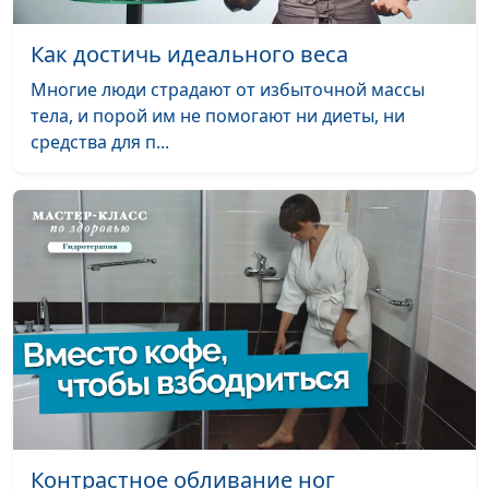
Реабилитация после
Александр Сахаров,
#63
разрыва абьюзивных
священнослужитель,
Как достичь идеального веса
отношений
консультант по
Многие люди страдают от избыточной массы
семейным
тела, и порой им не помогают ни диеты, ни
взаимоотношениям
средства для п...
Способы
Александр Сахаров,
#62
манипуляции
священнослужитель,
абьюзера
консультант по
семейным
взаимоотношениям
Абьюзер преследует
Александр Сахаров,
#61
после расставания -
священнослужитель,
что делать?
консультант по
семейным
взаимоотношениям
Циклы насилия в
Александр Сахаров,
#60
Контрастное обливание ног