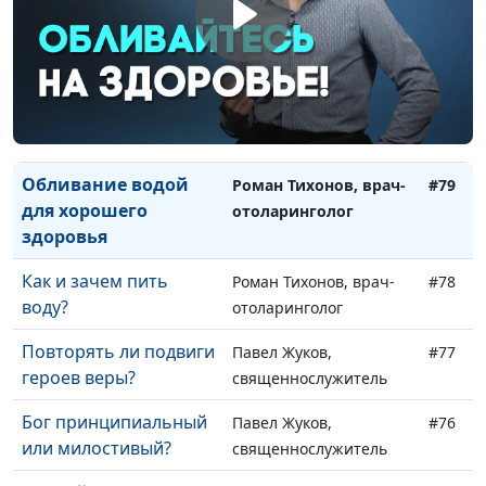
раннего возраста
священнослужитель,
психолог-консультант
Почему человеку
Евгений Кафтанов,
#80
нужен социум
священнослужитель,
психолог-консультант
Обливание водой
Роман Тихонов, врач-
#79
для хорошего
отоларинголог
здоровья
Как и зачем пить
Роман Тихонов, врач-
#78
воду?
отоларинголог
Повторять ли подвиги
Павел Жуков,
#77
героев веры?
священнослужитель
Бог принципиальный
Павел Жуков,
#76
или милостивый?
священнослужитель