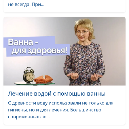
не всегда. При...
семейным
взаимоотношениям
Как сбежать от
Александр Сахаров,
#56
тирана?
священнослужитель,
консультант по
семейным
взаимоотношениям
Пять признаков
Александр Сахаров,
#55
абьюза
священнослужитель,
консультант по
семейным
взаимоотношениям
Лечение водой с помощью ванны
Пророк Иса: роль и
Анвар Гиндуллин,
#54
С древности воду использовали не только для
миссия
священнослужитель,
гигиены, но и для лечения. Большинство
Вадим Кочкарев,
современных лю...
священнослужитель,