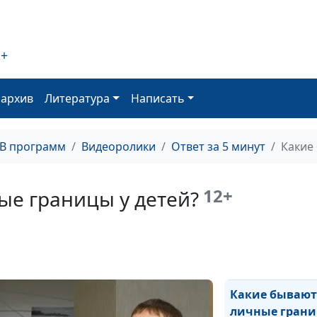
2+
Как лечить ду
раны?
оархив
Литература
Написать
Почему ребено
ТВ программ
Видеоролики
Ответ за 5 минут
Какие
должен остава
ребенком?
12+
ые границы у детей?
Насколько важ
детские чувств
Какие бывают
личные грани