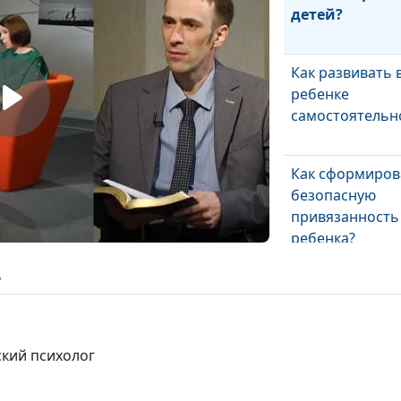
детей?
Как развивать 
ребенке
самостоятельн
Как сформиров
безопасную
привязанность
ребенка?
Как родители 
ь
на школьную
мотивацию реб
ский психолог
Как помочь ре
эффективно из