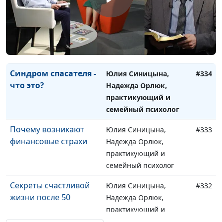
Как укрепить свою
Юлия Синицына,
#335
психику
Надежда Орлюк,
практикующий и
семейный психолог
Синдром спасателя -
Юлия Синицына,
#334
что это?
Надежда Орлюк,
практикующий и
семейный психолог
Почему возникают
Юлия Синицына,
#333
финансовые страхи
Надежда Орлюк,
практикующий и
семейный психолог
Секреты счастливой
Юлия Синицына,
#332
жизни после 50
Надежда Орлюк,
практикующий и
семейный психолог