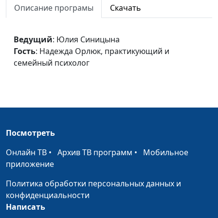
Описание програмы
Скачать
Многозадачность.
Юлия Синицына,
#331
Плохо или хорошо?
Ирина Флорьянович,
Ведущий
: Юлия Синицына
психолог
Гость
: Надежда Орлюк, практикующий и
Как на нас влияет
семейный психолог
Юлия Синицына,
#330
культура потребления
Ирина Флорьянович,
психолог
Как возникают фобии
Юлия Синицына,
#329
Ирина Флорьянович,
психолог
Посмотреть
Как побороть
Юлия Синицына,
#328
Онлайн ТВ
•
Архив ТВ программ
•
Мобильное
ипохондрию
Ирина Флорьянович,
приложение
психолог
Политика обработки персональных данных и
Пять языков
Юлия Синицына,
#327
конфиденциальности
прощения
Ирина Флорьянович,
Написать
психолог