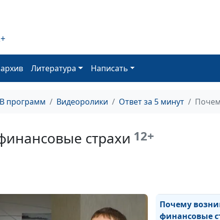
мешать взрос
подростка?
2+
Как выражать
позитивные чу
оархив
Литература
Написать
Как укрепить с
ТВ программ
Видеоролики
Ответ за 5 минут
Почем
психику
12+
финансовые страхи
Синдром спасат
что это?
Почему возни
финансовые с