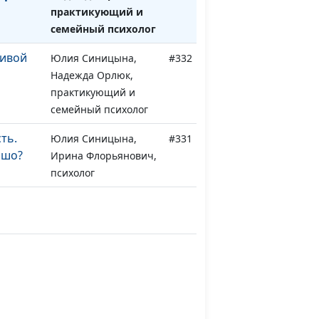
практикующий и
семейный психолог
ливой
Юлия Синицына,
#332
Надежда Орлюк,
практикующий и
семейный психолог
ть.
Юлия Синицына,
#331
ошо?
Ирина Флорьянович,
психолог
ет
Юлия Синицына,
#330
ебления
Ирина Флорьянович,
психолог
 фобии
Юлия Синицына,
#329
Ирина Флорьянович,
психолог