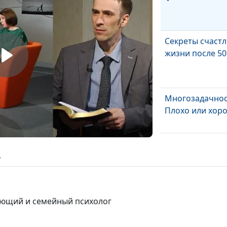
Секреты счаст
жизни после 50
Многозадачнос
Плохо или хор
Как на нас влия
культура потр
ь
Как возникают
ующий и семейный психолог