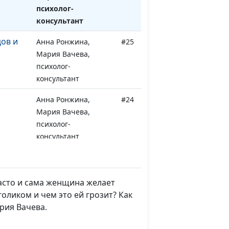
психолог-
консультант
ов и
Анна Ронжина,
#25
Мария Вачева,
психолог-
консультант
Анна Ронжина,
#24
Мария Вачева,
психолог-
консультант
мы и
Анна Ронжина,
#23
Мария Вачева,
психолог-
асто и сама женщина желает
консультант
оликом и чем это ей грозит? Как
ария Вачева.
ичными
Анна Ронжина, Юлия
#22
Ягненкова,