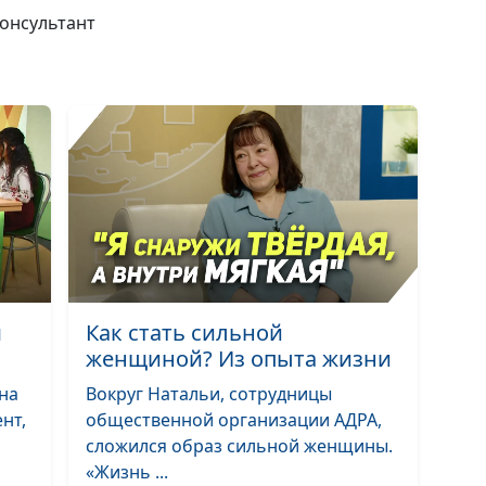
консультант
Как управлять 
временем?
Можно ли спас
м
Как стать сильной
посещением це
женщиной? Из опыта жизни
 на
Вокруг Натальи, сотрудницы
нт,
общественной организации АДРА,
сложился образ сильной женщины.
«Жизнь ...