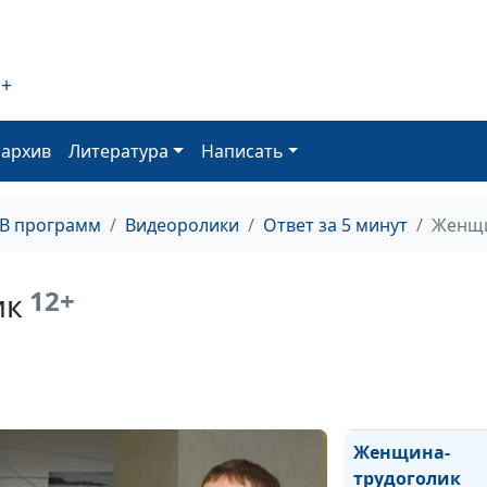
2+
Хорошая бабуш
какая она?
оархив
Литература
Написать
Как научиться
ТВ программ
Видеоролики
Ответ за 5 минут
Женщи
прощать?
12+
ик
Перфекционизм
женщин
Женщина-
трудоголик