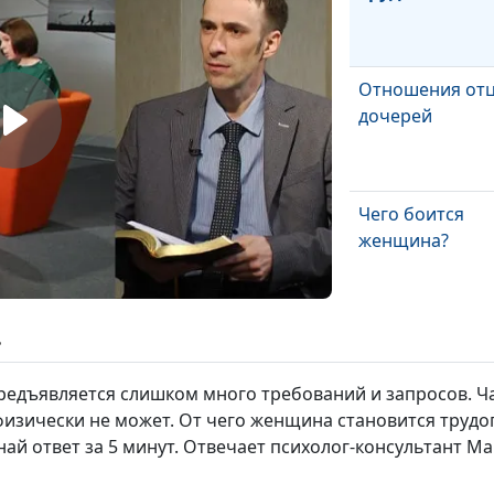
Отношения отц
дочерей
Чего боится
женщина?
Отношения ма
ь
сына
едъявляется слишком много требований и запросов. Ч
 физически не может. От чего женщина становится трудог
най ответ за 5 минут. Отвечает психолог-консультант М
Управление л
финансами