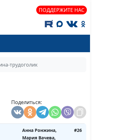
психолог-
ПОДДЕРЖИТЕ НАС
консультант
ка -
Анна Ронжина,
#29
Лариса Павлова,
психолог-
консультант
Анна Ронжина,
#28
на-трудоголик
Мария Вачева,
психолог-
консультант
 у
Анна Ронжина,
#27
Поделиться:
Мария Вачева,
психолог-
консультант
Анна Ронжина,
#26
Мария Вачева,