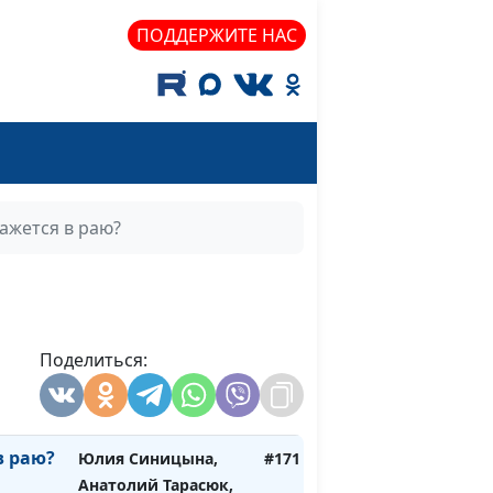
священнослужитель
ПОДДЕРЖИТЕ НАС
ать
Юлия Синицына,
#175
вие в
Анатолий Тарасюк,
священнослужитель
 веры
Юлия Синицына,
#174
Анатолий Тарасюк,
священнослужитель
ажется в раю?
жно
Юлия Синицына,
#173
Анатолий Тарасюк,
священнослужитель
нужен
Поделиться:
Юлия Синицына,
#172
Анатолий Тарасюк,
священнослужитель
в раю?
Юлия Синицына,
#171
Анатолий Тарасюк,