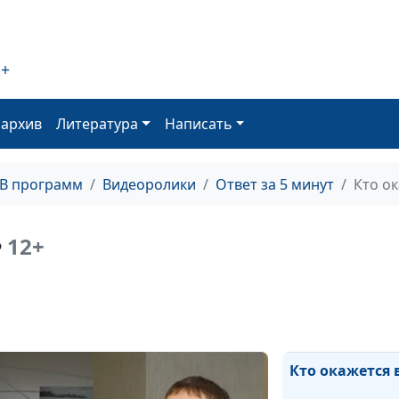
жизнь?
Как почувствов
2+
Божье присутст
своей жизни?
оархив
Литература
Написать
В чём отличие
от религии?
ТВ программ
Видеоролики
Ответ за 5 минут
Кто ок
Когда и как ну
проявить
12+
?
милосердие?
Какой пророк 
Богу?
Кто окажется 