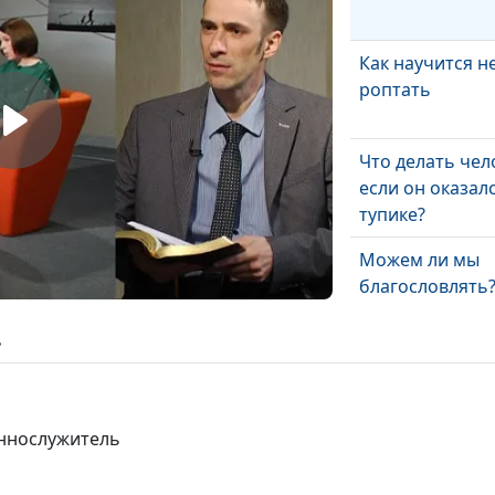
Как научится н
роптать
Что делать чел
если он оказалс
тупике?
Можем ли мы
благословлять
ь
Каким должен 
духовный плод
христианина?
еннослужитель
Является ли бе
добродетелью?