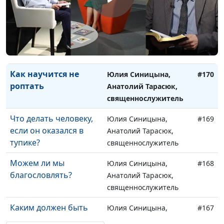
священнослужитель
Кто окажется в раю?
Юлия Синицына,
#171
Анатолий Тарасюк,
священнослужитель
Как научится не
Юлия Синицына,
#170
роптать
Анатолий Тарасюк,
священнослужитель
Что делать человеку,
Юлия Синицына,
#169
если он оказался в
Анатолий Тарасюк,
тупике?
священнослужитель
Можем ли мы
Юлия Синицына,
#168
благословлять?
Анатолий Тарасюк,
священнослужитель
Каким должен быть
Юлия Синицына,
#167
духовный плод жизни
Анатолий Тарасюк,