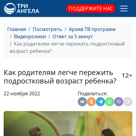
ПОДДЕРЖИТЕ НАС
Как увидеть
Ольга Аванесова,
#107
одаренность своего
психолог-тренер,
ребенка?
профориентолог
Главная
Посмотреть
Архив ТВ программ
Видеоролики
Ответ за 5 минут
Как проявляются
Ольга Аванесова,
#106
Как родителям легче пережить подростковый
гиперконтроль и
психолог-тренер
возраст ребенка?
гиперопека
родителей?
Как родителям легче пережить
Как и когда родители
Ольга Аванесова,
#105
12+
подростковый возраст ребенка?
должны готовить
психолог-тренер
ребенка к сепарации?
22 ноября 2022
Поделиться:
Как правильно
Анна Ронжина, Ольга
#104
хвалить своих детей?
Аванесова, психолог-
тренер
Можно ли разрешить
Анна Ронжина, Ольга
#103
своему ребенку не
Аванесова, психолог-