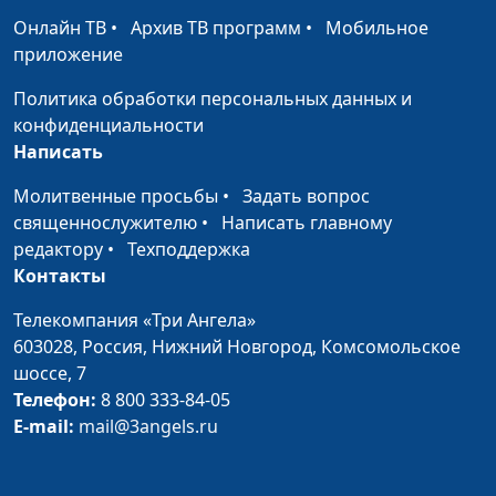
подростковых
священнослужитель,
Онлайн ТВ
•
Архив ТВ программ
•
Мобильное
проблем
психолог-консультант
приложение
Особенности
Евгений Кафтанов,
#84
Политика обработки персональных данных и
развития ребенка с 4
священнослужитель,
конфиденциальности
до 5 лет
психолог-консультант
Написать
Особенности
Евгений Кафтанов,
#83
Молитвенные просьбы
•
Задать вопрос
развития ребенка с 2
священнослужитель,
священнослужителю
•
Написать главному
до 3 лет
психолог-консультант
редактору
•
Техподдержка
Контакты
Что важно знать
Евгений Кафтанов,
#82
родителям детей
священнослужитель,
Телекомпания «Три Ангела»
раннего возраста?
психолог-консультант
603028,
Россия, Нижний Новгород,
Комсомольское
шоссе, 7
Воспитание детей
Евгений Кафтанов,
#81
Телефон:
8 800 333-84-05
раннего возраста
священнослужитель,
E-mail:
mail@3angels.ru
психолог-консультант
Почему человеку
Евгений Кафтанов,
#80