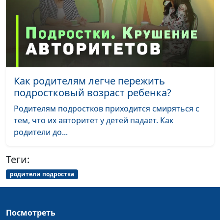
управлять гневом?
психолог
Как справиться со
Мария Вачева,
#90
стрессом?
психолог
Что делает нас
Мария Вачева,
#89
счастливыми?
психолог
Как родителям легче пережить
подростковый возраст ребенка?
Если мне стыдно
Мария Вачева,
#88
психолог
Родителям подростков приходится смиряться с
тем, что их авторитет у детей падает. Как
Ему нужно только
Евгений Кафтанов,
#87
родители до...
это?
священнослужитель,
психолог-консультант
Теги:
Почему для нее важен
Евгений Кафтанов,
#86
родители подростка
разговор?
священнослужитель,
психолог-консультант
Посмотреть
Профилактика
Евгений Кафтанов,
#85