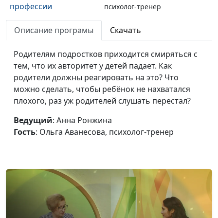
профессии
психолог-тренер
Кризис: мучиться или
Ольга Аванесова,
#97
Описание програмы
Скачать
учиться?
психолог-тренер
Родителям подростков приходится смиряться с
Стратегия жизни
Ольга Аванесова,
#96
тем, что их авторитет у детей падает. Как
психолог-тренер
родители должны реагировать на это? Что
можно сделать, чтобы ребёнок не нахватался
Проживи СВОЮ
Ольга Аванесова,
#95
плохого, раз уж родителей слушать перестал?
жизнь
психолог-тренер
Ведущий
: Анна Ронжина
Как стать зрелой
Ольга Аванесова,
#94
Гость
: Ольга Аванесова, психолог-тренер
личностью?
психолог-тренер
Пять правил хорошей
Мария Вачева,
#93
работы мозга
психолог
Если я виноват
Мария Вачева,
#92
психолог
Как научиться
Мария Вачева,
#91