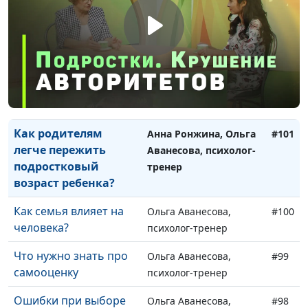
получать высшее
тренер,
образование?
профориентолог
Как маме легче
Анна Ронжина, Ольга
#102
пройти отделение от
Аванесова, психолог-
повзрослевших
тренер
детей?
Как родителям
Анна Ронжина, Ольга
#101
легче пережить
Аванесова, психолог-
подростковый
тренер
возраст ребенка?
Как семья влияет на
Ольга Аванесова,
#100
человека?
психолог-тренер
Что нужно знать про
Ольга Аванесова,
#99
самооценку
психолог-тренер
Ошибки при выборе
Ольга Аванесова,
#98