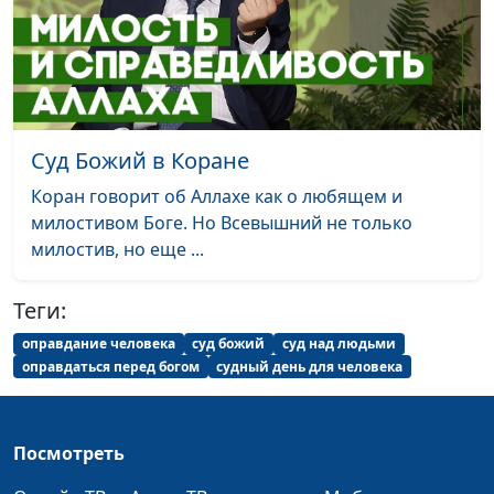
священнослужитель,
магистр молодежного
служения
Несправедливость в
Юлия Синицына,
#38
жизни верующего
Алексей Дедов,
Суд Божий в Коране
священнослужитель,
магистр молодежного
Коран говорит об Аллахе как о любящем и
служения
милостивом Боге. Но Всевышний не только
милостив, но еще ...
Молитва покаяния
Юлия Синицына,
#37
Геннадий Новиков,
Теги:
священнослужитель
оправдание человека
суд божий
суд над людьми
Будь верен до смерти
Юлия Синицына,
#36
оправдаться перед богом
судный день для человека
Геннадий Новиков,
священнослужитель
Посмотреть
Непростительный
Юлия Синицына,
#35
грех и терпение Бога
Геннадий Новиков,