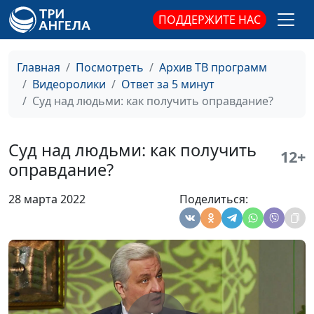
семейным
ПОДДЕРЖИТЕ НАС
взаимоотношениям
Как сбежать от
Александр Сахаров,
#56
тирана?
священнослужитель,
Главная
Посмотреть
Архив ТВ программ
консультант по
Видеоролики
Ответ за 5 минут
семейным
Суд над людьми: как получить оправдание?
взаимоотношениям
Пять признаков
Александр Сахаров,
#55
Суд над людьми: как получить
12+
абьюза
священнослужитель,
оправдание?
консультант по
семейным
28 марта 2022
Поделиться:
взаимоотношениям
Пророк Иса: роль и
Анвар Гиндуллин,
#54
миссия
священнослужитель,
Вадим Кочкарев,
священнослужитель,
магистр богословия