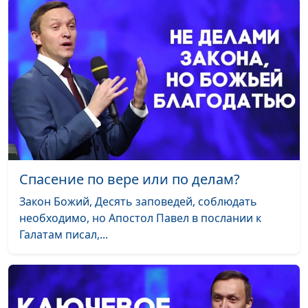
Что значит
Мария Мараханова,
#46
"христианская
Дмитрий Булатов,
психология"?
доктор практической
теологии
Профилактика
Мария Мараханова,
#45
депрессии
Дмитрий Булатов,
доктор практической
теологии
Депрессия: мифы и
Мария Мараханова,
#44
Спасение по вере или по делам?
факты
Дмитрий Булатов,
Закон Божий, Десять заповедей, соблюдать
доктор практической
необходимо, но Апостол Павел в послании к
теологии
Галатам писал,...
Про смысл жизни
Мария Мараханова,
#43
Дмитрий Булатов,
доктор практической
теологии