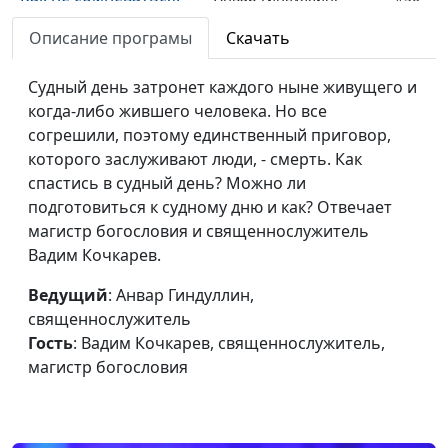
когда вокруг кризис?
священнослужитель,
Описание програмы
Скачать
Вадим Кочкарев,
священнослужитель,
Судный день затронет каждого ныне живущего и
магистр богословия
когда-либо жившего человека. Но все
Обсессивно-
согрешили, поэтому единственный приговор,
Мария Мараханова,
#49
компульсивное
которого заслуживают люди, - смерть. Как
Дмитрий Булатов,
расстройство - что
спастись в судный день? Можно ли
доктор практической
это?
подготовиться к судному дню и как? Отвечает
теологии
магистр богословия и священнослужитель
Как формируются
Мария Мараханова,
#48
Вадим Кочкарев.
уровни организации
Дмитрий Булатов,
личности?
Ведущий
: Анвар Гиндуллин,
доктор практической
священнослужитель
теологии
Гость
: Вадим Кочкарев, священнослужитель,
Уровни организации
Мария Мараханова,
#47
магистр богословия
личности
Дмитрий Булатов,
доктор практической
теологии