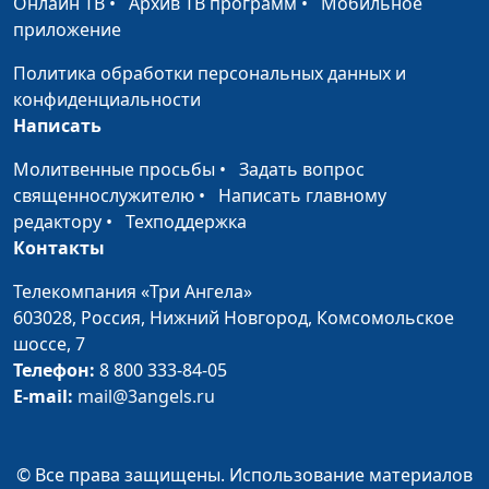
Онлайн ТВ
•
Архив ТВ программ
•
Мобильное
священнослужитель
приложение
Второй шанс от Бога
Юлия Синицына,
#34
Политика обработки персональных данных и
Геннадий Новиков,
конфиденциальности
священнослужитель
Написать
Когда Бог спасает?
Юлия Синицына,
#33
Молитвенные просьбы
•
Задать вопрос
Геннадий Новиков,
священнослужителю
•
Написать главному
священнослужитель
редактору
•
Техподдержка
Контакты
Будущее нашей
Юлия Синицына,
#32
планеты
Геннадий Новиков,
Телекомпания «Три Ангела»
священнослужитель
603028,
Россия, Нижний Новгород,
Комсомольское
шоссе, 7
Верность принципам
Юлия Синицына,
#31
Телефон:
8 800 333-84-05
Геннадий Новиков,
E-mail:
mail@3angels.ru
священнослужитель
Теща и свекровь: как
Анна Ронжина, Лариса
#30
© Все права защищены. Использование материалов
стать любимой?
Павлова, психолог-