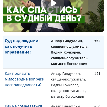
Кто такой пророк Иса
Анвар Гиндуллин,
#53
в Коране?
священнослужитель,
Вадим Кочкарев,
священнослужитель,
магистр богословия
Суд над людьми:
Анвар Гиндуллин,
#52
как получить
священнослужитель,
оправдание?
Вадим Кочкарев,
священнослужитель,
магистр богословия
Как проявить
Анвар Гиндуллин,
#51
милосердие вопреки
священнослужитель,
несправедливости?
Вадим Кочкарев,
священнослужитель,
магистр богословия
Как не сомневаться,
Анвар Гиндуллин,
#50