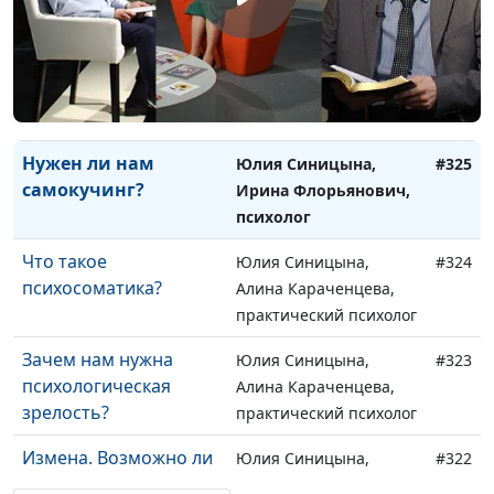
психолог
15 стадий гнева
Юлия Синицына,
#326
Ирина Флорьянович,
психолог
Нужен ли нам
Юлия Синицына,
#325
самокучинг?
Ирина Флорьянович,
психолог
Что такое
Юлия Синицына,
#324
психосоматика?
Алина Караченцева,
практический психолог
Зачем нам нужна
Юлия Синицына,
#323
психологическая
Алина Караченцева,
зрелость?
практический психолог
Измена. Возможно ли
Юлия Синицына,
#322
простить?
Ольга Лебедева,