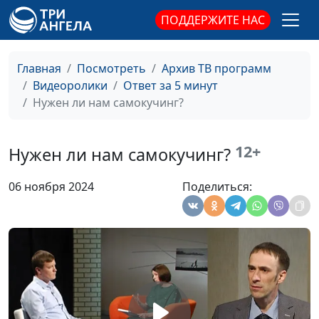
семейный психолог
ПОДДЕРЖИТЕ НАС
Многозадачность.
Юлия Синицына,
#331
Плохо или хорошо?
Ирина Флорьянович,
Главная
Посмотреть
Архив ТВ программ
психолог
Видеоролики
Ответ за 5 минут
Нужен ли нам самокучинг?
Как на нас влияет
Юлия Синицына,
#330
культура потребления
Ирина Флорьянович,
психолог
12+
Нужен ли нам самокучинг?
Как возникают фобии
Юлия Синицына,
#329
06 ноября 2024
Поделиться:
Ирина Флорьянович,
психолог
Как побороть
Юлия Синицына,
#328
ипохондрию
Ирина Флорьянович,
психолог
Пять языков
Юлия Синицына,
#327
прощения
Ирина Флорьянович,