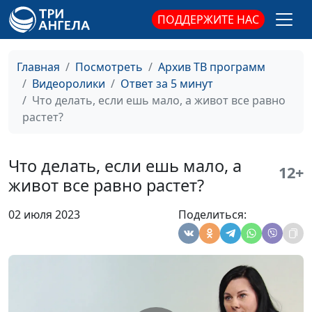
Богом?
психолог, тренер
ПОДДЕРЖИТЕ НАС
личностного роста
Как христианин
Юлия Синицына,
#249
Главная
Посмотреть
Архив ТВ программ
должен
Айгуль Иншакова,
Видеоролики
Ответ за 5 минут
рассматривать
психолог, тренер
Что делать, если ешь мало, а живот все равно
самооценку?
личностного роста
растет?
Нужно ли защищать
Юлия Синицына,
#248
личные границы?
Айгуль Иншакова,
Что делать, если ешь мало, а
психолог, тренер
12+
живот все равно растет?
личностного роста
Нужно ли общаться с
Юлия Синицына,
#247
02 июля 2023
Поделиться:
людьми, которые нам
Айгуль Иншакова,
неприятны?
психолог, тренер
личностного роста
Как интеллект влияет
Юлия Синицына,
#246
на духовность?
Айгуль Иншакова,