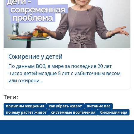
жизни и
немедикаментозному
оздоровлению
Что делать, если
Мария Бородеева,
#239
утром трудно
специалист по
вставать
модификации образа
жизни и
Ожирение у детей
немедикаментозному
По данным ВОЗ, в мире за последние 20 лет
оздоровлению
число детей младше 5 лет с избыточным весом
Как приучить себя
Мария Бородеева,
#238
или ожирени...
пить воду? Нужно ли
специалист по
пить, если не хочется?
модификации образа
Теги:
жизни и
причины ожирения
как убрать живот
питание вес
немедикаментозному
почему растет живот
системные воспаления
биохимия еда
оздоровлению
Что делать, если
Мария Бородеева,
#237