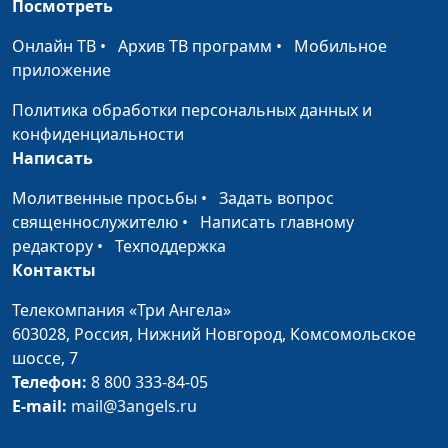
некоторые продукты
специалист по
Посмотреть
стали плохо
модификации образа
Онлайн ТВ
•
Архив ТВ программ
•
Мобильное
усваиваться?
жизни и
приложение
немедикаментозному
оздоровлению
Политика обработки персональных данных и
конфиденциальности
Что делать, чтобы
Мария Бородеева,
#236
Написать
набрать вес
специалист по
модификации образа
Молитвенные просьбы
•
Задать вопрос
жизни и
священнослужителю
•
Написать главному
немедикаментозному
редактору
•
Техподдержка
оздоровлению
Контакты
Когда лучше делать
Мария Бородеева,
#235
Телекомпания «Три Ангела»
зарядку и бегать: с
специалист по
603028,
Россия, Нижний Новгород,
Комсомольское
самого утра или
модификации образа
шоссе, 7
вечером?
жизни и
Телефон:
8 800 333-84-05
немедикаментозному
E-mail:
mail@3angels.ru
оздоровлению