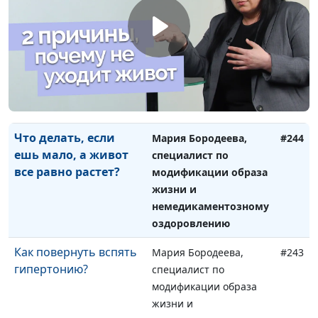
психолог, тренер
личностного роста
Можно ли
Юлия Синицына,
#245
христианину
Айгуль Иншакова,
обращаться к
психолог, тренер
психологу?
личностного роста
Что делать, если
Мария Бородеева,
#244
ешь мало, а живот
специалист по
все равно растет?
модификации образа
жизни и
немедикаментозному
оздоровлению
Как повернуть вспять
Мария Бородеева,
#243
гипертонию?
специалист по
модификации образа
жизни и