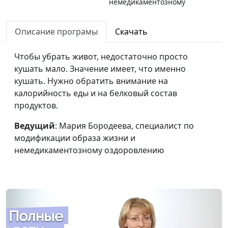
немедикаментозному
оздоровлению
Описание програмы
Скачать
Как вегетарианцу
Мария Бородеева,
#242
придерживаться
специалист по
Чтобы убрать живот, недостаточно просто
аутоиммунного
модификации образа
кушать мало. Значение имеет, что именно
протокола?
жизни и
кушать. Нужно обратить внимание на
немедикаментозному
калорийность еды и на белковый состав
оздоровлению
продуктов.
Что делать, если
Мария Бородеева,
#241
Ведущий
: Мария Бородеева, специалист по
утром нет сил?
специалист по
модификации образа жизни и
модификации образа
немедикаментозному оздоровлению
жизни и
немедикаментозному
оздоровлению
Как обеспечивать
Мария Бородеева,
#240
себя энергией на
специалист по
целый день?
модификации образа