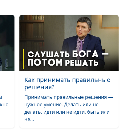
отношений с
абьюзером?
Абьюзер и жерт
манипуляции с
помощью Библ
Как принимать правильные
Абьюзер и жерт
решения?
точки разделе
ы
Принимать правильные решения —
ужно
нужное умение. Делать или не
делать, идти или не идти, быть или
не...
Как принять, ч
бывший - абью