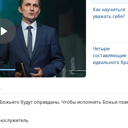
Как научиться
уважать себя?
Четыре
составляющие
идеального бр
Как заранее
ь
распознать
абьюзера?
 Божьего будут оправданы. Чтобы исполнить Божьи пове
ннослужитель
Есть ли будуще