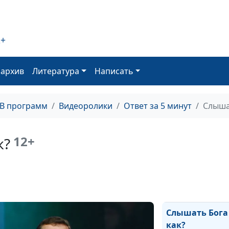
Как и зачем пи
воду?
2+
Повторять ли 
героев веры?
оархив
Литература
Написать
Бог принципи
или милостивы
ТВ программ
Видеоролики
Ответ за 5 минут
Слыша
Как найти утеш
12+
к?
Зачем быть си
Как судить о ж
правильно?
Слышать Бога
как?