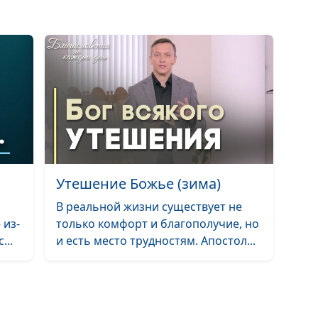
Как заранее
распознать
абьюзера?
Есть ли будуще
отношений с
абьюзером?
Утешение Божье (зима)
В реальной жизни существует не
 из-
только комфорт и благополучие, но
Абьюзер и жерт
...
и есть место трудностям. Апостол...
манипуляции с
помощью Библ