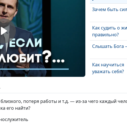
Зачем быть си
Как судить о ж
правильно?
Слышать Бога 
Как научиться
уважать себя?
ь
лизкого, потеря работы и т.д. — из-за чего каждый чел
Четыре
ка его найти?
составляющие
идеального бр
ннослужитель