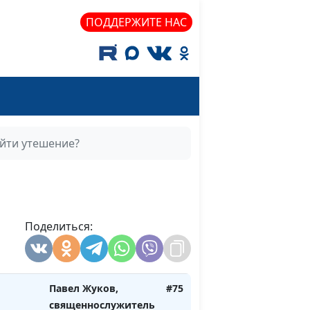
та
священнослужитель,
психолог-консультант
ПОДДЕРЖИТЕ НАС
ку
Евгений Кафтанов,
#80
священнослужитель,
психолог-консультант
ой для
Роман Тихонов, врач-
#79
овья
отоларинголог
айти утешение?
ть
Роман Тихонов, врач-
#78
отоларинголог
подвиги
Павел Жуков,
#77
священнослужитель
Поделиться:
альный
Павел Жуков,
#76
й?
священнослужитель
Павел Жуков,
#75
священнослужитель