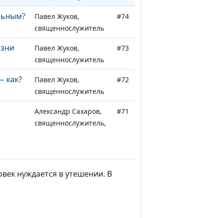
льным?
Павел Жуков,
#74
священнослужитель
изни
Павел Жуков,
#73
священнослужитель
— как?
Павел Жуков,
#72
священнослужитель
Александр Сахаров,
#71
священнослужитель,
консультант по
семейным
взаимоотношениям
овек нуждается в утешении. В
Александр Сахаров,
#70
священнослужитель,
ака
консультант по
семейным