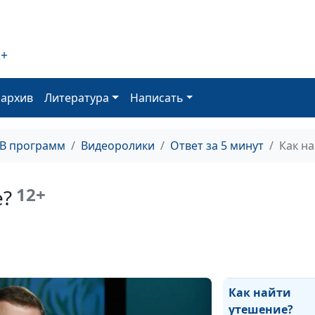
раннего возрас
Почему челове
2+
нужен социум
оархив
Литература
Написать
Обливание вод
хорошего здор
ТВ программ
Видеоролики
Ответ за 5 минут
Как н
Как и зачем пи
воду?
12+
е?
Повторять ли 
героев веры?
Бог принципи
или милостивы
Как найти
утешение?