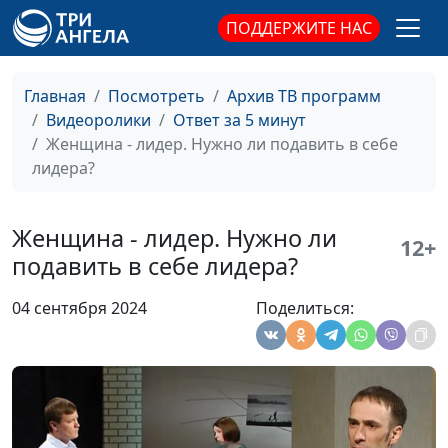
Измена. Возможно ли
Юлия Синицына,
#322
ПОДДЕРЖИТЕ НАС
простить?
Ольга Лебедева,
психолог
Главная
Посмотреть
Архив ТВ программ
Что такое
Юлия Синицына,
#321
Видеоролики
Ответ за 5 минут
эмоциональные
Ольга Лебедева,
Женщина - лидер. Нужно ли подавить в себе
потребности ребенка
психолог
лидера?
Половое воспитание
Юлия Синицына,
#320
подростка
Ольга Лебедева,
Женщина - лидер. Нужно ли
12+
психолог
подавить в себе лидера?
Какими должно быть
Юлия Синицына,
#319
04 сентября 2024
Поделиться:
половое воспитание у
Ольга Лебедева,
дошкольника
психолог
Как вести себя со
Юлия Синицына,
#318
взрывными детьми
Ольга Лебедева,
психолог