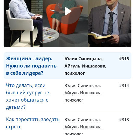
Как вести себя с
Юлия Синицына,
#317
гиперактивным
Ольга Лебедева,
ребенком
психолог
Как сохранить
Юлия Синицына,
#316
молодость
Айгуль Иншакова,
психолог
Женщина - лидер.
Юлия Синицына,
#315
Нужно ли подавить
Айгуль Иншакова,
в себе лидера?
психолог
Что делать, если
Юлия Синицына,
#314
бывший супруг не
Айгуль Иншакова,
хочет общаться с
психолог
детьми?
Как перестать заедать
Юлия Синицына,
#313
стресс
Айгуль Иншакова,
психолог