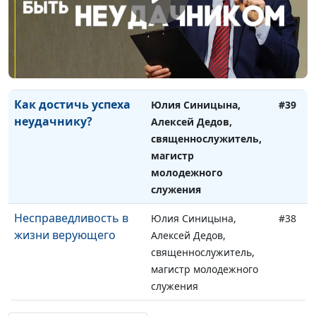
К чему ведет жизнь
Юлия Синицына,
#40
без Бога?
Алексей Дедов,
священнослужитель,
магистр молодежного
служения
Как достичь успеха
Юлия Синицына,
#39
неудачнику?
Алексей Дедов,
священнослужитель,
магистр
молодежного
служения
Несправедливость в
Юлия Синицына,
#38
жизни верующего
Алексей Дедов,
священнослужитель,
магистр молодежного
служения
Молитва покаяния
Юлия Синицына,
#37