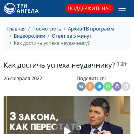
факты
Дмитрий Булатов,
ПОДДЕРЖИТЕ НАС
доктор практической
теологии
Про смысл жизни
Главная
Посмотреть
Архив ТВ программ
Мария Мараханова,
#43
Видеоролики
Ответ за 5 минут
Дмитрий Булатов,
Как достичь успеха неудачнику?
доктор практической
теологии
Импринтинг и его
12+
Мария Мараханова,
#42
Как достичь успеха неудачнику?
роль в духовной
Дмитрий Булатов,
жизни
доктор практической
26 февраля 2022
Поделиться:
теологии
Как Бог говорит с
Юлия Синицына,
#41
человеком?
Алексей Дедов,
священнослужитель,
магистр молодежного
служения