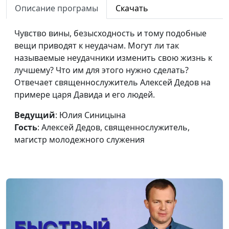
Описание програмы
Скачать
Геннадий Новиков,
священнослужитель
Чувство вины, безысходность и тому подобные
Будь верен до смерти
вещи приводят к неудачам. Могут ли так
Юлия Синицына,
#36
называемые неудачники изменить свою жизнь к
Геннадий Новиков,
лучшему? Что им для этого нужно сделать?
священнослужитель
Отвечает священнослужитель Алексей Дедов на
Непростительный
Юлия Синицына,
#35
примере царя Давида и его людей.
грех и терпение Бога
Геннадий Новиков,
Ведущий
: Юлия Синицына
священнослужитель
Гость
: Алексей Дедов, священнослужитель,
Второй шанс от Бога
Юлия Синицына,
#34
магистр молодежного служения
Геннадий Новиков,
священнослужитель
Когда Бог спасает?
Юлия Синицына,
#33
Геннадий Новиков,
священнослужитель
Будущее нашей
Юлия Синицына,
#32