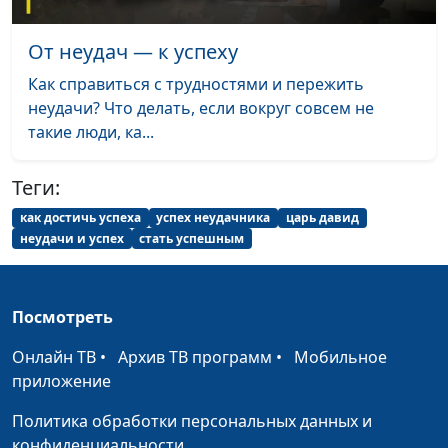
финансами
Ягненкова, экономист,
специалист по
От неудач — к успеху
финансовому
Как справиться с трудностями и пережить
менеджменту
неудачи? Что делать, если вокруг совсем не
Как управлять своим
Анна Ронжина, Юлия
#21
такие люди, ка...
временем?
Ягненкова, экономист,
специалист по
Теги:
финансовому
как достичь успеха
успех неудачника
царь давид
менеджменту
неудачи и успех
стать успешным
Можно ли спастись
Юлия Синицына,
#20
посещением церкви?
Сергей Давидоглу,
библеист, аспирант
Посмотреть
Российского
Онлайн ТВ
•
Архив ТВ программ
•
Мобильное
государственного
приложение
гуманитарного
университета
Политика обработки персональных данных и
конфиденциальности
Непослушание Богу -