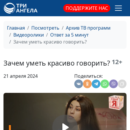
ПОДДЕРЖИТЕ НАС
Правила
Юлия Синицына,
#293
качественного отдыха
Ирина Флорьянович,
психолог
Главная
Посмотреть
Архив ТВ программ
Видеоролики
Ответ за 5 минут
5 навыков
Юлия Синицына,
#292
Зачем уметь красиво говорить?
финансовой
Ирина Флорьянович,
грамотности
психолог
12+
Зачем уметь красиво говорить?
Как нестандартно
Юлия Синицына,
#291
посмотреть на
Алина Караченцева,
21 апреля 2024
Поделиться:
жизнь?
практический психолог
Как отличить
Юлия Синицына,
#290
позитивную
Алина Караченцева,
манипуляцию от
практический психолог
негативной?
Как противостоять
Юлия Синицына,
#289
внушению?
Алина Караченцева,