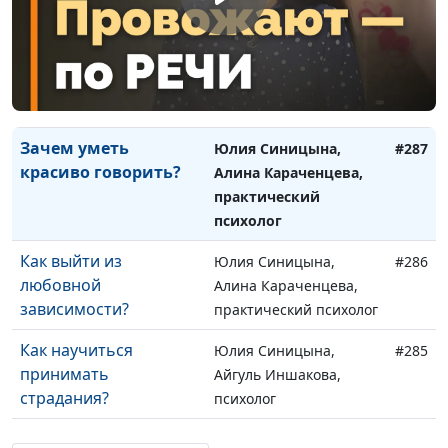
практический психолог
Как сохранить баланс
Юлия Синицына,
#288
нервной системы?
Алина Караченцева,
практический психолог
Зачем уметь
Юлия Синицына,
#287
красиво говорить?
Алина Караченцева,
практический
психолог
Как выйти из
Юлия Синицына,
#286
любовной
Алина Караченцева,
зависимости?
практический психолог
Как научиться
Юлия Синицына,
#285
принимать
Айгуль Иншакова,
страдания?
психолог
Нужно ли близкому
Юлия Синицына,
#284