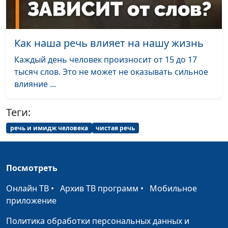
нейромедиаторы
Соклаков, психолог
влияют на
настроение?
Как наша речь влияет на нашу жизнь
Можно ли избавиться
Юлия Синицына, Иван
#273
Каждый день человек произносит от 15 до 17
от обсессивно-
Соклаков, психолог
тысяч слов. Это не может не оказывать сильное
компульсивного
влияние ...
расстройства?
Как привычки влияют
Юлия Синицына, Иван
#272
Теги:
на человека?
Соклаков, психолог
речь и имидж человека
чистая речь
Бывают ли
Юлия Синицына, Иван
#271
счастливыми браки
Соклаков, психолог
по расчету?
Посмотреть
Как не потерять себя
Юлия Синицына, Иван
#270
Онлайн ТВ
•
Архив ТВ программ
•
Мобильное
в отношениях?
Соклаков, психолог
приложение
Как отказать, чтобы
Юлия Синицына,
#269
Политика обработки персональных данных и