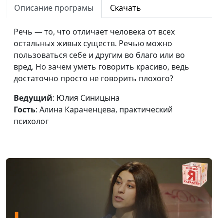
человеку говорить о
Описание програмы
Скачать
Айгуль Иншакова,
его недостатках?
психолог
Речь — то, что отличает человека от всех
Как христианину
Юлия Синицына,
#283
остальных живых существ. Речью можно
реагировать на
Айгуль Иншакова,
пользоваться себе и другим во благо или во
агрессия в его
психолог
вред. Но зачем уметь говорить красиво, ведь
сторону?
достаточно просто не говорить плохого?
Тревожный тип
Юлия Синицына, Иван
#282
Ведущий
: Юлия Синицына
привязанности
Соклаков, психолог
Гость
: Алина Караченцева, практический
психолог
Как распознать
Юлия Синицына, Иван
#281
паническую атаку и
Соклаков, психолог
что делать, если
возникла паника?
Как строить
Юлия Синицына, Иван
#280
отношения с
Соклаков, психолог
эмоционально
холодным человеком?