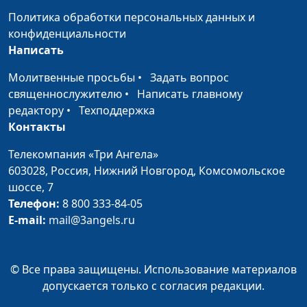
Политика обработки персональных данных и
Как справиться с
Юлия Синицына,
#208
конфиденциальности
потерей?
Алина Караченцева,
Написать
практический психолог
Молитвенные просьбы
•
Задать вопрос
Гостинг - что это? Что
Юлия Синицына,
#207
священнослужителю
•
Написать главному
делать?
Алина Караченцева,
редактору
•
Техподдержка
практический психолог
Контакты
Как найти друзей во
Юлия Синицына,
#206
Телекомпания «Три Ангела»
взрослом возрасте?
Алина Караченцева,
603028,
Россия, Нижний Новгород,
Комсомольское
практический психолог
шоссе, 7
Телефон:
8 800 333-84-05
Как пережить
Юлия Синицына,
#205
E-mail:
mail@3angels.ru
расставание?
Алина Караченцева,
практический психолог
Почему духовная
© Все права защищены. Использование материалов
Юлия Синицына,
#204
жизнь важна?
допускается только с согласия редакции.
Алина Караченцева,
практический психолог