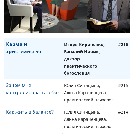
Могу ли я вернуться в
Игорь Кириченко,
#217
церковь?
Василий Ничик, доктор
практического
богословия
Карма и
Игорь Кириченко,
#216
христианство
Василий Ничик,
доктор
практического
богословия
Зачем мне
Юлия Синицына,
#215
контролировать себя?
Алина Караченцева,
практический психолог
Как жить в балансе?
Юлия Синицына,
#214
Алина Караченцева,
практический психолог