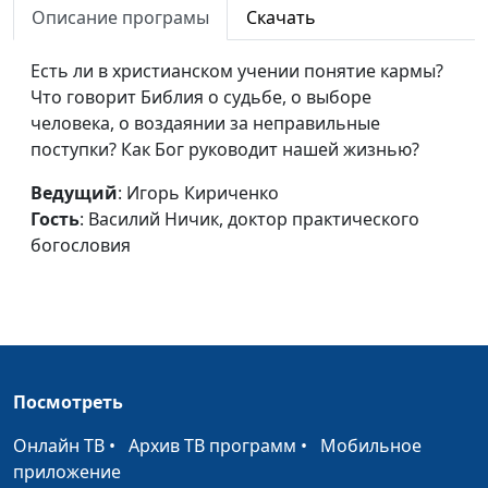
Что делать если
Описание програмы
Скачать
Юлия Синицына,
#213
человек мне не
Алина Караченцева,
приятен, должен ли я
Есть ли в христианском учении понятие кармы?
практический психолог
его любить?
Что говорит Библия о судьбе, о выборе
человека, о воздаянии за неправильные
Почему я постоянно
Юлия Синицына,
#212
поступки? Как Бог руководит нашей жизнью?
выбираю «не тех»
Алина Караченцева,
партнеров?
Ведущий
: Игорь Кириченко
практический психолог
Гость
: Василий Ничик, доктор практического
Как инфантильность
Юлия Синицына,
#211
богословия
мешает нам жить?
Алина Караченцева,
практический психолог
Зачем развивать
Юлия Синицына,
#210
личную
Алина Караченцева,
эффективность?
практический психолог
Посмотреть
Как научиться
Юлия Синицына,
#209
Онлайн ТВ
•
Архив ТВ программ
•
Мобильное
контролировать свои
Алина Караченцева,
приложение
эмоции?
практический психолог